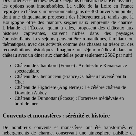
Des forteresses médiévales aux élégants châteaux de la Renaissance,
les options sont innombrables. La vallée de la Loire en France
regorge de châteaux impressionnants (plus de 300 ouverts au public,
dont une cinquantaine proposent des hébergements), tandis que la
Bourgogne offre des manoirs seigneuriaux empreints de charme.
L’Irlande et l’Écosse, quant à elles, proposent des châteaux aux
histoires captivantes, souvent nichés dans des paysages
époustouflants. Les séjours peuvent être romantiques, familiaux ou
thématiques, avec des activités comme des chasses au trésor ou des
reconstitutions historiques. Imaginez un séjour médiéval dans un
château avec un dîner aux chandelles pour seulement 250€ par nuit!
Château de Chambord (France) : Architecture Renaissance
spectaculaire
Château de Chenonceau (France) : Château traversé par la
Cher
Château de Highclere (Angleterre) : Le célèbre château de
Downton Abbey
Château de Dunnottar (Écosse) : Forteresse médiévale en
bord de mer
Couvents et monastères : sérénité et histoire
De nombreux couvents et monastères ont été transformés en
hébergements de charme, conservant une atmosphère paisible et