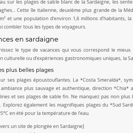
eau sur les plages de sable blanc de la Sardaigne, les sen
raghes… Cette île italienne, deuxième plus grande de la Méd
² et une population d’environ 1,6 millions d’habitants, la
uoi combler tous les types de voyageurs.
ances en sardaigne
nissez le type de vacances qui vous correspond le mieux
on culturelle ou d’expériences gastronomiques uniques, la Sa
es plus belles plages
r ses plages époustouflantes. La *Costa Smeralda*, symb
e ambiance plus sauvage et authentique, direction *Chia* 
llines et ses plages de sable fin. Ne manquez pas non plus
. Explorez également les magnifiques plages du *Sud Sar
°C en été pour la température de l’eau.
vers un site de plongée en Sardaigne]