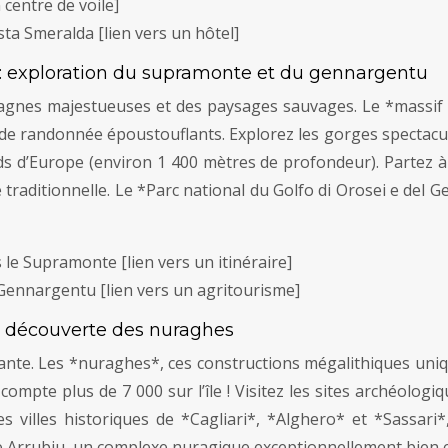
 centre de voile]
osta Smeralda [lien vers un hôtel]
: exploration du supramonte et du gennargentu
ntagnes majestueuses et des paysages sauvages. Le *massi
 de randonnée époustouflants. Explorez les gorges spectac
s d’Europe (environ 1 400 mètres de profondeur). Partez à l
e traditionnelle. Le *Parc national du Golfo di Orosei e del
le Supramonte [lien vers un itinéraire]
Gennargentu [lien vers un agritourisme]
 la découverte des nuraghes
cinante. Les *nuraghes*, ces constructions mégalithiques uni
compte plus de 7 000 sur l’île ! Visitez les sites archéolog
es villes historiques de *Cagliari*, *Alghero* et *Sassar
e Arrubiu, un complexe nuragique exceptionnellement bien 