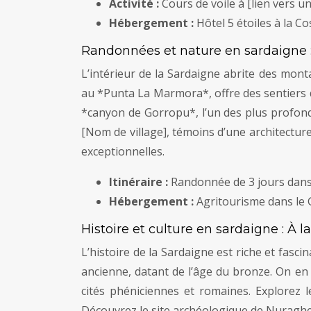
Activité :
Cours de voile à [lien vers un
Hébergement :
Hôtel 5 étoiles à la C
Randonnées et nature en sardaigne 
L’intérieur de la Sardaigne abrite des mo
au *Punta La Marmora*, offre des sentiers
*canyon de Gorropu*, l’un des plus profond
[Nom de village], témoins d’une architectur
exceptionnelles.
Itinéraire :
Randonnée de 3 jours dans 
Hébergement :
Agritourisme dans le 
Histoire et culture en sardaigne : À
L’histoire de la Sardaigne est riche et fas
ancienne, datant de l’âge du bronze. On en 
cités phéniciennes et romaines. Explorez l
Découvrez le site archéologique de Nuragh