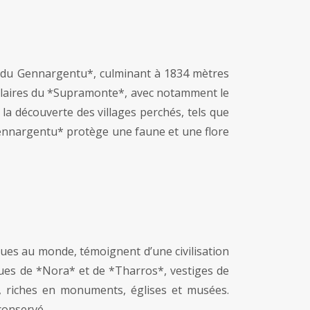
f du Gennargentu*, culminant à 1834 mètres
ulaires du *Supramonte*, avec notamment le
a découverte des villages perchés, tels que
 Gennargentu* protège une faune et une flore
ques au monde, témoignent d’une civilisation
iques de *Nora* et de *Tharros*, vestiges de
i*, riches en monuments, églises et musées.
conservé.