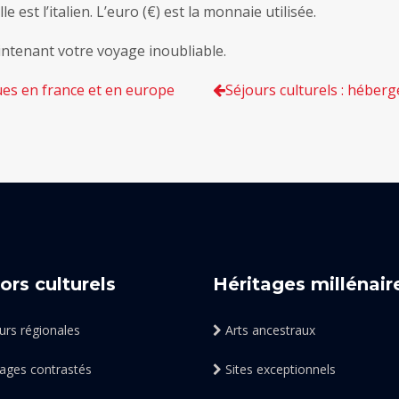
le est l’italien. L’euro (€) est la monnaie utilisée.
ntenant votre voyage inoubliable.
ues en france et en europe
Séjours culturels : héber
ors culturels
Héritages millénair
rs régionales
Arts ancestraux
ages contrastés
Sites exceptionnels