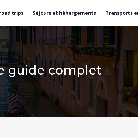
 road trips
Séjours et hébergements
Transports en
tre guide complet