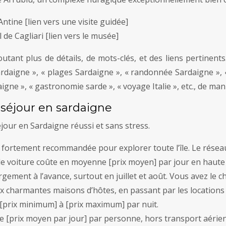
tine [lien vers une visite guidée]
de Cagliari [lien vers le musée]
outant plus de détails, de mots-clés, et des liens pertinen
rdaigne », « plages Sardaigne », « randonnée Sardaigne », «
gne », « gastronomie sarde », « voyage Italie », etc., de mani
 séjour en sardaigne
jour en Sardaigne réussi et sans stress.
st fortement recommandée pour explorer toute l’île. Le rése
 de voiture coûte en moyenne [prix moyen] par jour en haute
ement à l’avance, surtout en juillet et août. Vous avez le c
ux charmantes maisons d’hôtes, en passant par les locations 
 [prix minimum] à [prix maximum] par nuit.
[prix moyen par jour] par personne, hors transport aérien, 