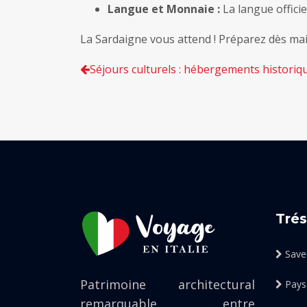
Langue et Monnaie :
La langue officiel
La Sardaigne vous attend ! Préparez dès mai
Séjours culturels : hébergements historiq
Trés
Saveu
Patrimoine architectural
Pays
remarquable entre