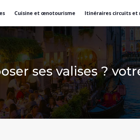
es
Cuisine et œnotourisme
Itinéraires circuits et
oser ses valises ? vo