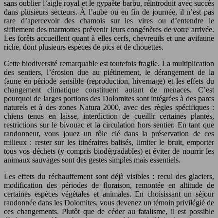
sans oublier l’aigle royal et le gypaète barbu, réintroduit avec succès
dans plusieurs secteurs. À l’aube ou en fin de journée, il n’est pas
rare d’apercevoir des chamois sur les vires ou d’entendre le
sifflement des marmottes prévenir leurs congénères de votre arrivée.
Les forêts accueillent quant à elles cerfs, chevreuils et une avifaune
riche, dont plusieurs espèces de pics et de chouettes.
Cette biodiversité remarquable est toutefois fragile. La multiplication
des sentiers, l’érosion due au piétinement, le dérangement de la
faune en période sensible (reproduction, hivernage) et les effets du
changement climatique constituent autant de menaces. C’est
pourquoi de larges portions des Dolomites sont intégrées à des parcs
naturels et à des zones Natura 2000, avec des règles spécifiques :
chiens tenus en laisse, interdiction de cueillir certaines plantes,
restrictions sur le bivouac et la circulation hors sentier. En tant que
randonneur, vous jouez un rôle clé dans la préservation de ces
milieux : rester sur les itinéraires balisés, limiter le bruit, emporter
tous vos déchets (y compris biodégradables) et éviter de nourrir les
animaux sauvages sont des gestes simples mais essentiels.
Les effets du réchauffement sont déjà visibles : recul des glaciers,
modification des périodes de floraison, remontée en altitude de
certaines espèces végétales et animales. En choisissant un séjour
randonnée dans les Dolomites, vous devenez un témoin privilégié de
ces changements. Plutôt que de céder au fatalisme, il est possible