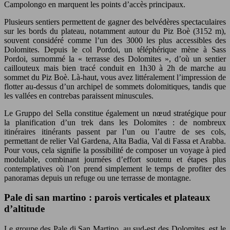
Campolongo en marquent les points d’accès principaux.
Plusieurs sentiers permettent de gagner des belvédères spectaculaires
sur les bords du plateau, notamment autour du Piz Boè (3152 m),
souvent considéré comme l’un des 3000 les plus accessibles des
Dolomites. Depuis le col Pordoi, un téléphérique mène à Sass
Pordoi, surnommé la « terrasse des Dolomites », d’où un sentier
caillouteux mais bien tracé conduit en 1h30 à 2h de marche au
sommet du Piz Boè. Là-haut, vous avez littéralement l’impression de
flotter au-dessus d’un archipel de sommets dolomitiques, tandis que
les vallées en contrebas paraissent minuscules.
Le Gruppo del Sella constitue également un nœud stratégique pour
la planification d’un trek dans les Dolomites : de nombreux
itinéraires itinérants passent par l’un ou l’autre de ses cols,
permettant de relier Val Gardena, Alta Badia, Val di Fassa et Arabba.
Pour vous, cela signifie la possibilité de composer un voyage à pied
modulable, combinant journées d’effort soutenu et étapes plus
contemplatives où l’on prend simplement le temps de profiter des
panoramas depuis un refuge ou une terrasse de montagne.
Pale di san martino : parois verticales et plateaux
d’altitude
Le groupe des Pale di San Martino, au sud-est des Dolomites, est le