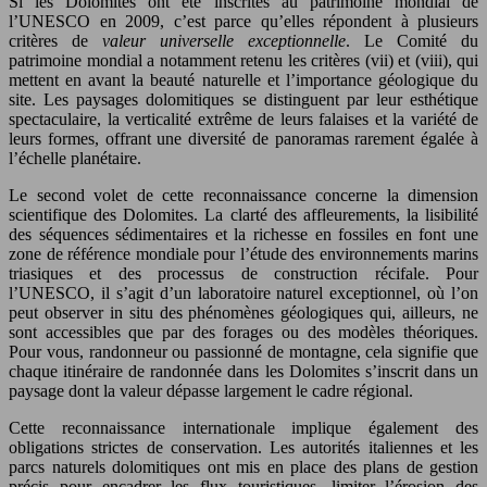
Si les Dolomites ont été inscrites au patrimoine mondial de
l’UNESCO en 2009, c’est parce qu’elles répondent à plusieurs
critères de
valeur universelle exceptionnelle
. Le Comité du
patrimoine mondial a notamment retenu les critères (vii) et (viii), qui
mettent en avant la beauté naturelle et l’importance géologique du
site. Les paysages dolomitiques se distinguent par leur esthétique
spectaculaire, la verticalité extrême de leurs falaises et la variété de
leurs formes, offrant une diversité de panoramas rarement égalée à
l’échelle planétaire.
Le second volet de cette reconnaissance concerne la dimension
scientifique des Dolomites. La clarté des affleurements, la lisibilité
des séquences sédimentaires et la richesse en fossiles en font une
zone de référence mondiale pour l’étude des environnements marins
triasiques et des processus de construction récifale. Pour
l’UNESCO, il s’agit d’un laboratoire naturel exceptionnel, où l’on
peut observer in situ des phénomènes géologiques qui, ailleurs, ne
sont accessibles que par des forages ou des modèles théoriques.
Pour vous, randonneur ou passionné de montagne, cela signifie que
chaque itinéraire de randonnée dans les Dolomites s’inscrit dans un
paysage dont la valeur dépasse largement le cadre régional.
Cette reconnaissance internationale implique également des
obligations strictes de conservation. Les autorités italiennes et les
parcs naturels dolomitiques ont mis en place des plans de gestion
précis pour encadrer les flux touristiques, limiter l’érosion des