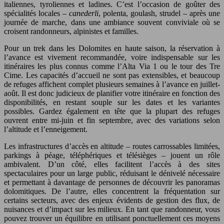
italiennes, tyroliennes et ladines. C’est l’occasion de goûter des
spécialités locales –
canederli
, polenta, goulash, strudel – après une
journée de marche, dans une ambiance souvent conviviale où se
croisent randonneurs, alpinistes et familles.
Pour un trek dans les Dolomites en haute saison, la réservation à
l’avance est vivement recommandée, voire indispensable sur les
itinéraires les plus connus comme l’Alta Via 1 ou le tour des Tre
Cime. Les capacités d’accueil ne sont pas extensibles, et beaucoup
de refuges affichent complet plusieurs semaines à l’avance en juillet-
août. Il est donc judicieux de planifier votre itinéraire en fonction des
disponibilités, en restant souple sur les dates et les variantes
possibles. Gardez également en tête que la plupart des refuges
ouvrent entre mi-juin et fin septembre, avec des variations selon
l’altitude et l’enneigement.
Les infrastructures d’accès en altitude – routes carrossables limitées,
parkings à péage, téléphériques et télésièges – jouent un rôle
ambivalent. D’un côté, elles facilitent l’accès à des sites
spectaculaires pour un large public, réduisant le dénivelé nécessaire
et permettant à davantage de personnes de découvrir les panoramas
dolomitiques. De l’autre, elles concentrent la fréquentation sur
certains secteurs, avec des enjeux évidents de gestion des flux, de
nuisances et d’impact sur les milieux. En tant que randonneur, vous
pouvez trouver un équilibre en utilisant ponctuellement ces moyens