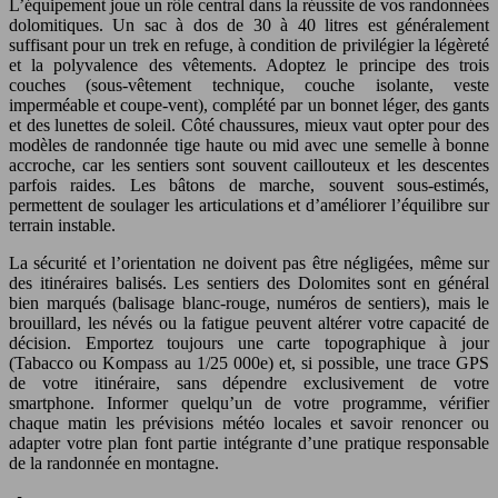
L’équipement joue un rôle central dans la réussite de vos randonnées
dolomitiques. Un sac à dos de 30 à 40 litres est généralement
suffisant pour un trek en refuge, à condition de privilégier la légèreté
et la polyvalence des vêtements. Adoptez le principe des trois
couches (sous-vêtement technique, couche isolante, veste
imperméable et coupe-vent), complété par un bonnet léger, des gants
et des lunettes de soleil. Côté chaussures, mieux vaut opter pour des
modèles de randonnée tige haute ou mid avec une semelle à bonne
accroche, car les sentiers sont souvent caillouteux et les descentes
parfois raides. Les bâtons de marche, souvent sous-estimés,
permettent de soulager les articulations et d’améliorer l’équilibre sur
terrain instable.
La sécurité et l’orientation ne doivent pas être négligées, même sur
des itinéraires balisés. Les sentiers des Dolomites sont en général
bien marqués (balisage blanc-rouge, numéros de sentiers), mais le
brouillard, les névés ou la fatigue peuvent altérer votre capacité de
décision. Emportez toujours une carte topographique à jour
(Tabacco ou Kompass au 1/25 000e) et, si possible, une trace GPS
de votre itinéraire, sans dépendre exclusivement de votre
smartphone. Informer quelqu’un de votre programme, vérifier
chaque matin les prévisions météo locales et savoir renoncer ou
adapter votre plan font partie intégrante d’une pratique responsable
de la randonnée en montagne.