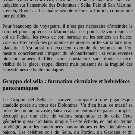
inégalée sur l’ensemble des Dolomites : Sella, Pale di San Martino,
Civetta, Brenta… La chaîne semble s’étirer à l’infini, comme une
mer pétrifiée.
Pour beaucoup de voyageurs, il n’est pas nécessaire d’atteindre le
sommet pour apprécier la Marmolada. Les points de vue depuis le
col de Fedaia, les rives de son barrage ou les sentiers en balcon
voisins offrent déjà des panoramas de premier ordre sur la face nord
glaciaire. C’est aussi un excellent exemple de sommet où l’on
mesure concrètement l’impact du réchauffement : si vous revenez
plusieurs années d’affilée, vous constaterez sans doute le recul
visible de la glace, rappel discret mais puissant de la fragilité des
écosystèmes de haute montagne.
Gruppo del sella : formation circulaire et belvédères
panoramiques
Le Gruppo del Sella est souvent comparé à une gigantesque
citadelle posée au cœur des Dolomites. Vu d’en haut, ce massif se
présente comme un vaste plateau calcaire entouré de parois abruptes,
découpé par une série de vallons suspendus et de cols. Cette
géométrie quasi circulaire, unique à cette échelle, en fait un terrain
privilégié pour les randonnées panoramiques et les itinéraires en
balcon. Les célèbres cols du Sella, du Pordoi, du Gardena et du