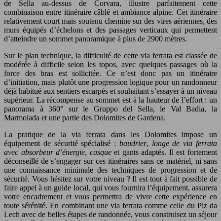
de Sella au-dessus de Corvara, illustre parfaitement cette
combinaison entre itinéraire câblé et ambiance alpine. Cet itinéraire
relativement court mais soutenu chemine sur des vires aériennes, des
murs équipés d’échelons et des passages verticaux qui permettent
d’atteindre un sommet panoramique à plus de 2900 mètres.
Sur le plan technique, la difficulté de cette via ferrata est classée de
modérée à difficile selon les topos, avec quelques passages où la
force des bras est sollicitée. Ce n’est donc pas un itinéraire
d’initiation, mais plutôt une progression logique pour un randonneur
déjà habitué aux sentiers escarpés et souhaitant s’essayer à un niveau
supérieur. La récompense au sommet est à la hauteur de l’effort : un
panorama à 360° sur le Gruppo del Sella, le Val Badia, la
Marmolada et une partie des Dolomites de Gardena.
La pratique de la via ferrata dans les Dolomites impose un
équipement de sécurité spécialisé :
baudrier
,
longe de via ferrata
avec absorbeur d’énergie
,
casque
et gants adaptés. Il est fortement
déconseillé de s’engager sur ces itinéraires sans ce matériel, ni sans
une connaissance minimale des techniques de progression et de
sécurité. Vous hésitez sur votre niveau ? Il est tout à fait possible de
faire appel à un guide local, qui vous fournira l’équipement, assurera
votre encadrement et vous permettra de vivre cette expérience en
toute sérénité. En combinant une via ferrata comme celle du Piz da
Lech avec de belles étapes de randonnée, vous construisez un séjour