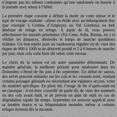
n’impose pas les mêmes contraintes qu’une randonnée en boucle à
la journée avec retour à l’hôtel.
La première étape consiste à définir la durée de votre séjour et le
type de voyage souhaité : séjour en étoile avec un hébergement fixe
(par exemple à Cortina d’Ampezzo ou Val Gardena) ou trek
itinérant de refuge en refuge. À partir de là, vous pouvez
sélectionner les massifs prioritaires (Tre Cime, Sella, Brenta, etc.) et
vérifier les distances, dénivelés et temps de marche quotidiens
réalistes. Un bon repère pour un randonneur régulier est de viser des
étapes de 800 à 1000 m de dénivelé positif et 5 à 6 heures de marche
par jour, mais cela varie bien sûr selon votre niveau.
Le choix de la saison est un autre paramètre déterminant. De
manière générale, la meilleure période pour randonner dans les
Dolomites s’étend de fin juin à fin septembre. En début de saison,
des névés peuvent subsister sur les cols et les versants nord, rendant
certains passages glissants ou nécessitant une vigilance accrue, voire
du matériel spécifique. En plein été, l’orage de fin d’après-midi est
un classique : il est donc conseillé de partir tôt, de viser des sommets
ou des cols avant midi, et de prévoir un plan de repli en cas de
dégradation rapide du temps. Septembre est souvent apprécié pour
sa lumière douce et sa fréquentation moindre, même si certains
refuges ferment dès la mi-mois.