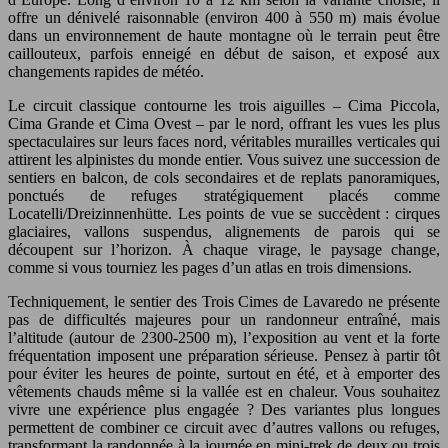
offre un dénivelé raisonnable (environ 400 à 550 m) mais évolue
dans un environnement de haute montagne où le terrain peut être
caillouteux, parfois enneigé en début de saison, et exposé aux
changements rapides de météo.
Le circuit classique contourne les trois aiguilles – Cima Piccola,
Cima Grande et Cima Ovest – par le nord, offrant les vues les plus
spectaculaires sur leurs faces nord, véritables murailles verticales qui
attirent les alpinistes du monde entier. Vous suivez une succession de
sentiers en balcon, de cols secondaires et de replats panoramiques,
ponctués de refuges stratégiquement placés comme
Locatelli/Dreizinnenhütte. Les points de vue se succèdent : cirques
glaciaires, vallons suspendus, alignements de parois qui se
découpent sur l’horizon. À chaque virage, le paysage change,
comme si vous tourniez les pages d’un atlas en trois dimensions.
Techniquement, le sentier des Trois Cimes de Lavaredo ne présente
pas de difficultés majeures pour un randonneur entraîné, mais
l’altitude (autour de 2300-2500 m), l’exposition au vent et la forte
fréquentation imposent une préparation sérieuse. Pensez à partir tôt
pour éviter les heures de pointe, surtout en été, et à emporter des
vêtements chauds même si la vallée est en chaleur. Vous souhaitez
vivre une expérience plus engagée ? Des variantes plus longues
permettent de combiner ce circuit avec d’autres vallons ou refuges,
transformant la randonnée à la journée en mini-trek de deux ou trois