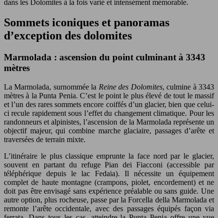
dans les Dolomites à la fois varié et intensément mémorable.
Sommets iconiques et panoramas
d’exception des dolomites
Marmolada : ascension du point culminant à 3343
mètres
La Marmolada, surnommée la
Reine des Dolomites
, culmine à 3343
mètres à la Punta Penia. C’est le point le plus élevé de tout le massif
et l’un des rares sommets encore coiffés d’un glacier, bien que celui-
ci recule rapidement sous l’effet du changement climatique. Pour les
randonneurs et alpinistes, l’ascension de la Marmolada représente un
objectif majeur, qui combine marche glaciaire, passages d’arête et
traversées de terrain mixte.
L’itinéraire le plus classique emprunte la face nord par le glacier,
souvent en partant du refuge Pian dei Fiacconi (accessible par
téléphérique depuis le lac Fedaia). Il nécessite un équipement
complet de haute montagne (crampons, piolet, encordement) et ne
doit pas être envisagé sans expérience préalable ou sans guide. Une
autre option, plus rocheuse, passe par la Forcella della Marmolada et
remonte l’arête occidentale, avec des passages équipés façon via
ferrata. Dans tous les cas, atteindre la Punta Penia offre une vue