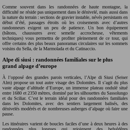
Comme souvent dans les randonnées de haute montagne, la
difficulté ne réside pas uniquement dans le dénivelé, mais aussi dans
la nature du terrain : sections de gravier instable, névés persistants en
début d’été, passages étroits où les croisements avec d’autres
randonneurs exigent un peu de patience. Un bon équipement
(bâtons, chaussures avec semelle accrocheuse, vêtements
techniques) vous permettra de profiter pleinement de ce tour, qui
offre certains des plus beaux panoramas circulaires sur les sommets
voisins du Sella, de la Marmolada et du Catinaccio.
Alpe di siusi : randonnées familiales sur le plus
grand alpage d’europe
À l’opposé des grandes parois verticales, l’Alpe di Siusi (Seiser
Alm) propose un tout autre visage des Dolomites. Il s’agit du plus
vaste alpage d’altitude d’Europe, un immense plateau ondulé situé
entre 1680 et 2350 mètres, dominé par les silhouettes du Sassolungo
et du Sciliar. C’est le terrain idéal pour des randonnées familiales
dans les Dolomites, avec des sentiers largement balisés, des
dénivelés modérés et de nombreuses auberges d’alpage où faire une
pause.
Les itinéraires varient de boucles faciles d’une à deux heures à des
randonnées plus longues qui rejoignent des belvédères