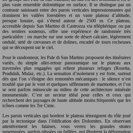
plus vaste ensemble dolomitique en surface. Il se distingue par un
contraste saisissant entre des parois verticales impressionnantes qui
dominent les vallées forestières et un vaste plateau d’altitude,
presque lunaire, qui s’étend autour de 2500 m. Ce plateau,
accessible depuis San Martino di Castrozza via téléphérique ou par
des sentiers soutenus, offre une expérience de randonnée très
particulière : on marche sur une sorte de désert calcaire, légèrement
ondulé, strié de crevasses et de dolines, encadré de tours rocheuses
qui se découpent sur le ciel.
Pour le randonneur, les Pale di San Martino proposent des itinéraires
variés, du simple aller-retour panoramique sur le plateau aux
traversées plus engagées qui relient plusieurs refuges (Rosetta,
Pradidali, Mulaz, etc.). La sensation d’isolement y est forte, surtout
dès que l’on s’éloigne des remontées mécaniques : le silence n’est
troublé que par le vent et quelques sifflements de marmottes, et l’on
se sent parfois minuscule au milieu de cette architecture minérale
monumentale. C’est un secteur idéal pour celles et ceux qui
recherchent des paysages de haute altitude moins fréquentés que les
icônes comme les Tre Cime.
Les parois verticales qui bordent le plateau témoignent du rôle joué
par la tectonique dans l’édification des Dolomites. En observant
attentivement les falaises, vous verrez les grandes strates
superposées, parfois plissées ou faillées, qui illustrent la déformation