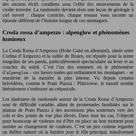
des anciens récifs coralliens sous l’effet des mouvements de la
croûte terrestre. La randonnée devient alors une leçon de géologie à
ciel ouvert : chaque corniche, chaque ressaut vous raconte un
épisode différent de l’histoire longue de ces montagnes.
Croda rossa d’ampezzo : alpenglow et phénomènes
lumineux
La Croda Rossa d’Ampezzo (Hohe Gaisl en allemand), située entre
Cortina d’Ampezzo et la vallée de Braies, est réputée pour la teinte
rougeâtre de ses parois, particulièrement spectaculaire au lever et au
coucher du soleil. C’est l’un des sommets où le phénomène
d’
– ces lueurs rosées qui enflamment les montagnes – se
alpenglow
manifeste de la manière la plus intense. Vu depuis certains
belvédères, comme le Prato Piazza / Plätzwiese, le massif semble
littéralement s’embraser au crépuscule.
Les itinéraires de randonnée autour de la Croda Rossa d’Ampezzo
sont de difficulté variable, allant de promenades familiales sur le
plateau de Prato Piazza à des ascensions plus soutenues vers des
cols et des points de vue plus élevés. Dans tous les cas, l’objectif
pour beaucoup de visiteurs est d’être en place au bon moment pour
assister au changement de couleurs. C’est un peu comme regarder
un théâtre naturel où la lumière joue le rôle principal, transformant