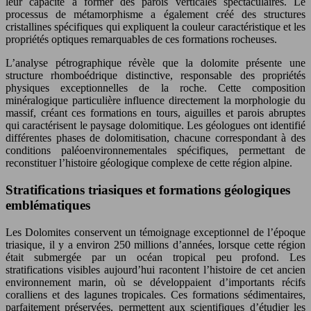
leur capacité à former des parois verticales spectaculaires. Le
processus de métamorphisme a également créé des structures
cristallines spécifiques qui expliquent la couleur caractéristique et les
propriétés optiques remarquables de ces formations rocheuses.
L’analyse pétrographique révèle que la dolomite présente une
structure rhomboédrique distinctive, responsable des propriétés
physiques exceptionnelles de la roche. Cette composition
minéralogique particulière influence directement la morphologie du
massif, créant ces formations en tours, aiguilles et parois abruptes
qui caractérisent le paysage dolomitique. Les géologues ont identifié
différentes phases de dolomitisation, chacune correspondant à des
conditions paléoenvironnementales spécifiques, permettant de
reconstituer l’histoire géologique complexe de cette région alpine.
Stratifications triasiques et formations géologiques
emblématiques
Les Dolomites conservent un témoignage exceptionnel de l’époque
triasique, il y a environ 250 millions d’années, lorsque cette région
était submergée par un océan tropical peu profond. Les
stratifications visibles aujourd’hui racontent l’histoire de cet ancien
environnement marin, où se développaient d’importants récifs
coralliens et des lagunes tropicales. Ces formations sédimentaires,
parfaitement préservées, permettent aux scientifiques d’étudier les