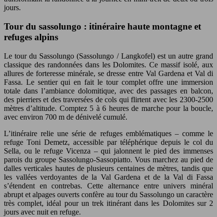
jours.
Tour du sassolungo : itinéraire haute montagne et
refuges alpins
Le tour du Sassolungo (Sassolungo / Langkofel) est un autre grand
classique des randonnées dans les Dolomites. Ce massif isolé, aux
allures de forteresse minérale, se dresse entre Val Gardena et Val di
Fassa. Le sentier qui en fait le tour complet offre une immersion
totale dans l’ambiance dolomitique, avec des passages en balcon,
des pierriers et des traversées de cols qui flirtent avec les 2300-2500
mètres d’altitude. Comptez 5 à 6 heures de marche pour la boucle,
avec environ 700 m de dénivelé cumulé.
L’itinéraire relie une série de refuges emblématiques – comme le
refuge Toni Demetz, accessible par téléphérique depuis le col du
Sella, ou le refuge Vicenza – qui jalonnent le pied des immenses
parois du groupe Sassolungo-Sassopiatto. Vous marchez au pied de
dalles verticales hautes de plusieurs centaines de mètres, tandis que
les vallées verdoyantes de la Val Gardena et de la Val di Fassa
s’étendent en contrebas. Cette alternance entre univers minéral
abrupt et alpages ouverts confère au tour du Sassolungo un caractère
très complet, idéal pour un trek itinérant dans les Dolomites sur 2
jours avec nuit en refuge.