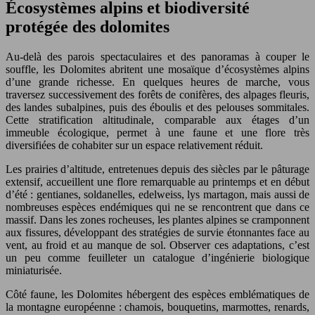
Écosystèmes alpins et biodiversité
protégée des dolomites
Au-delà des parois spectaculaires et des panoramas à couper le
souffle, les Dolomites abritent une mosaïque d’écosystèmes alpins
d’une grande richesse. En quelques heures de marche, vous
traversez successivement des forêts de conifères, des alpages fleuris,
des landes subalpines, puis des éboulis et des pelouses sommitales.
Cette stratification altitudinale, comparable aux étages d’un
immeuble écologique, permet à une faune et une flore très
diversifiées de cohabiter sur un espace relativement réduit.
Les prairies d’altitude, entretenues depuis des siècles par le pâturage
extensif, accueillent une flore remarquable au printemps et en début
d’été : gentianes, soldanelles, edelweiss, lys martagon, mais aussi de
nombreuses espèces endémiques qui ne se rencontrent que dans ce
massif. Dans les zones rocheuses, les plantes alpines se cramponnent
aux fissures, développant des stratégies de survie étonnantes face au
vent, au froid et au manque de sol. Observer ces adaptations, c’est
un peu comme feuilleter un catalogue d’ingénierie biologique
miniaturisée.
Côté faune, les Dolomites hébergent des espèces emblématiques de
la montagne européenne : chamois, bouquetins, marmottes, renards,