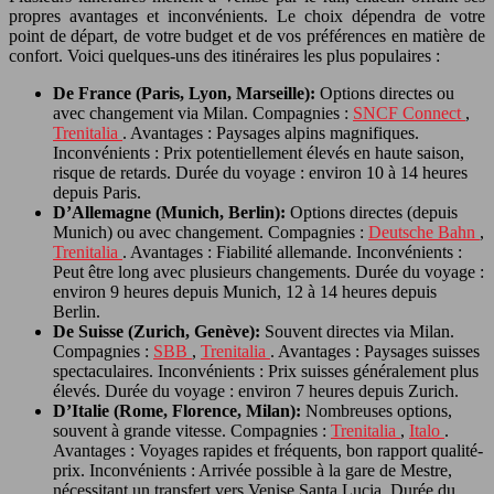
propres avantages et inconvénients. Le choix dépendra de votre
point de départ, de votre budget et de vos préférences en matière de
confort. Voici quelques-uns des itinéraires les plus populaires :
De France (Paris, Lyon, Marseille):
Options directes ou
avec changement via Milan. Compagnies :
SNCF Connect
,
Trenitalia
. Avantages : Paysages alpins magnifiques.
Inconvénients : Prix potentiellement élevés en haute saison,
risque de retards. Durée du voyage : environ 10 à 14 heures
depuis Paris.
D’Allemagne (Munich, Berlin):
Options directes (depuis
Munich) ou avec changement. Compagnies :
Deutsche Bahn
,
Trenitalia
. Avantages : Fiabilité allemande. Inconvénients :
Peut être long avec plusieurs changements. Durée du voyage :
environ 9 heures depuis Munich, 12 à 14 heures depuis
Berlin.
De Suisse (Zurich, Genève):
Souvent directes via Milan.
Compagnies :
SBB
,
Trenitalia
. Avantages : Paysages suisses
spectaculaires. Inconvénients : Prix suisses généralement plus
élevés. Durée du voyage : environ 7 heures depuis Zurich.
D’Italie (Rome, Florence, Milan):
Nombreuses options,
souvent à grande vitesse. Compagnies :
Trenitalia
,
Italo
.
Avantages : Voyages rapides et fréquents, bon rapport qualité-
prix. Inconvénients : Arrivée possible à la gare de Mestre,
nécessitant un transfert vers Venise Santa Lucia. Durée du