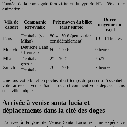
l’année, de la compagnie ferroviaire et du type de billet. Voici une
estimation :
Durée
Ville de
Compagnie
Prix moyen du billet
moyenne du
départ
ferroviaire
(aller simple)
trajet
Trenitalia (via
80 – 150 € (peut varier
Paris
10 – 14 heures
Milan)
considérablement)
Deutsche Bahn
Munich
60 – 120 €
9 heures
/ Trenitalia
Milan
Trenitalia
25 – 50 €
2h25
SBB /
Zurich
70 – 140 €
7 heures
Trenitalia
Une fois votre billet en poche, il est temps de penser à l’essentiel :
votre arrivée à Venise Santa Lucia et comment vous déplacer dans
cette ville unique.
Arrivée à venise santa lucia et
déplacements dans la cité des doges
L’arrivée à la gare de Venise Santa Lucia est une expérience