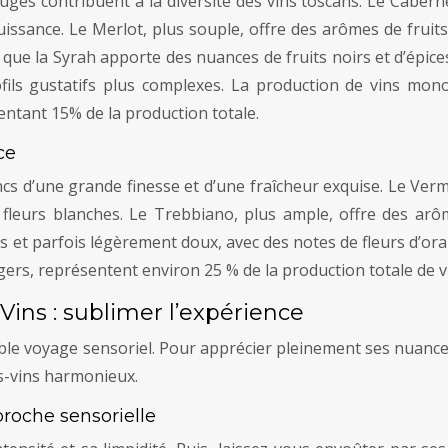
ges contribuent à la diversité des vins toscans. Le Cabern
uissance. Le Merlot, plus souple, offre des arômes de fruit
is que la Syrah apporte des nuances de fruits noirs et d’épi
fils gustatifs plus complexes. La production de vins mono
ntant 15% de la production totale.
ce
cs d’une grande finesse et d’une fraîcheur exquise. Le Verm
leurs blanches. Le Trebbiano, plus ample, offre des arôm
s et parfois légèrement doux, avec des notes de fleurs d’ora
ers, représentent environ 25 % de la production totale de vi
ins : sublimer l’expérience
ble voyage sensoriel. Pour apprécier pleinement ses nuances, 
ts-vins harmonieux.
roche sensorielle