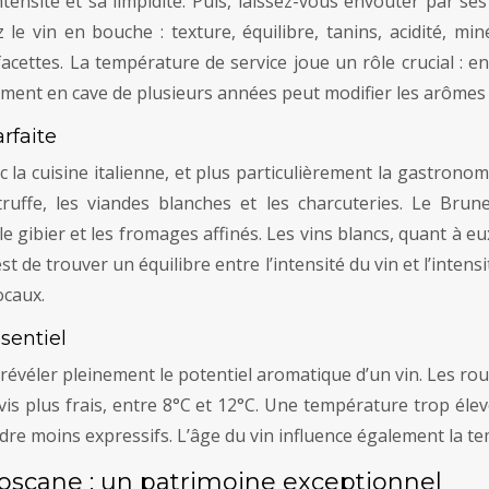
tensité et sa limpidité. Puis, laissez-vous envoûter par ses 
z le vin en bouche : texture, équilibre, tanins, acidité, mi
facettes. La température de service joue un rôle crucial : e
ement en cave de plusieurs années peut modifier les arômes e
rfaite
c la cuisine italienne, et plus particulièrement la gastronom
uffe, les viandes blanches et les charcuteries. Le Brune
gibier et les fromages affinés. Les vins blancs, quant à eux,
st de trouver un équilibre entre l’intensité du vin et l’inten
ocaux.
sentiel
 révéler pleinement le potentiel aromatique d’un vin. Les r
rvis plus frais, entre 8°C et 12°C. Une température trop éle
re moins expressifs. L’âge du vin influence également la te
 toscane : un patrimoine exceptionnel