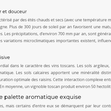
ur et douceur
ctérisé par des étés chauds et secs (avec une température mo
 vigne. Plus de 300 jours de soleil par an favorisent une mat
. Les précipitations, d’environ 700 mm par an, sont général
s variations microclimatiques importantes existent, influenc
isive
dial dans le caractère des vins toscans. Les sols argileux
tique. Les sols calcaires apportent une minéralité disti
ation optimale des raisins. Cette interaction complexe entre l
s. En moyenne, un vignoble toscan produit environ 50 hectolit
 palette aromatique exquise
, mais certains d’entre eux se démarquent par leur contri