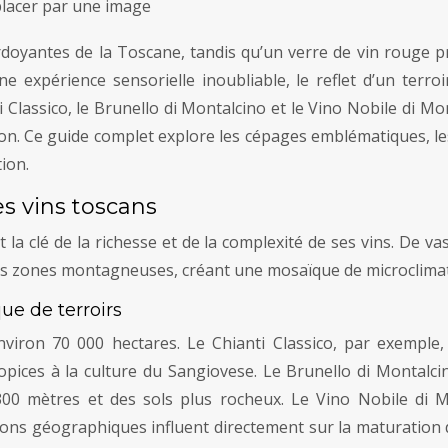
acer par une image
erdoyantes de la Toscane, tandis qu’un verre de vin rouge 
e expérience sensorielle inoubliable, le reflet d’un terroi
 Classico, le Brunello di Montalcino et le Vino Nobile di M
ion. Ce guide complet explore les cépages emblématiques, les
ion.
des vins toscans
la clé de la richesse et de la complexité de ses vins. De v
 des zones montagneuses, créant une mosaïque de microclimats
ue de terroirs
viron 70 000 hectares. Le Chianti Classico, par exemple,
ropices à la culture du Sangiovese. Le Brunello di Montalcin
00 mètres et des sols plus rocheux. Le Vino Nobile di Mo
tions géographiques influent directement sur la maturation 