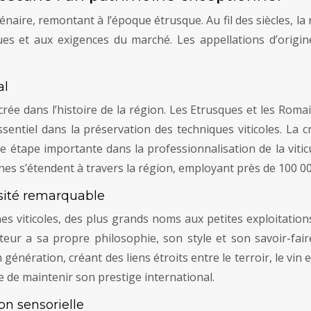
lénaire, remontant à l’époque étrusque. Au fil des siècles, la 
ues et aux exigences du marché. Les appellations d’origi
al
rée dans l’histoire de la région. Les Etrusques et les Rom
entiel dans la préservation des techniques viticoles. La cr
ape importante dans la professionnalisation de la viticult
nes s’étendent à travers la région, employant près de 100 00
sité remarquable
 viticoles, des plus grands noms aux petites exploitations f
cteur a sa propre philosophie, son style et son savoir-fa
génération, créant des liens étroits entre le terroir, le vin e
e de maintenir son prestige international.
n sensorielle