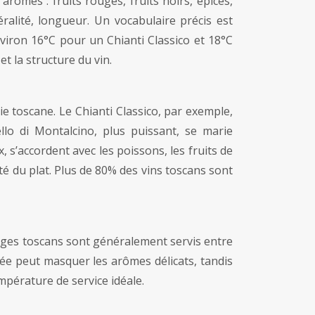
arômes : fruits rouges, fruits noirs, épices,
néralité, longueur. Un vocabulaire précis est
nviron 16°C pour un Chianti Classico et 18°C
t la structure du vin.
ie toscane. Le Chianti Classico, par exemple,
llo di Montalcino, plus puissant, se marie
 s’accordent avec les poissons, les fruits de
sité du plat. Plus de 80% des vins toscans sont
ouges toscans sont généralement servis entre
vée peut masquer les arômes délicats, tandis
mpérature de service idéale.