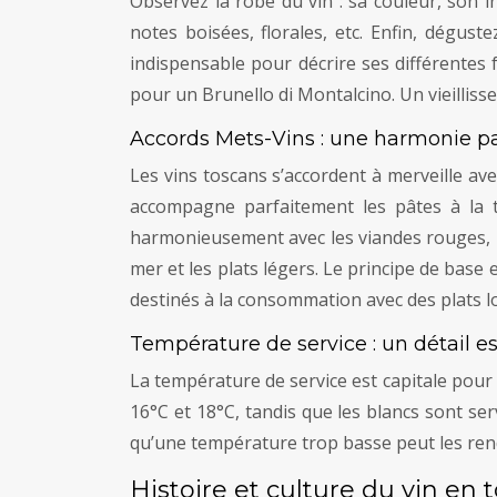
Observez la robe du vin : sa couleur, son in
notes boisées, florales, etc. Enfin, déguste
indispensable pour décrire ses différentes 
pour un Brunello di Montalcino. Un vieilliss
Accords Mets-Vins : une harmonie pa
Les vins toscans s’accordent à merveille ave
accompagne parfaitement les pâtes à la tr
harmonieusement avec les viandes rouges, le 
mer et les plats légers. Le principe de base e
destinés à la consommation avec des plats l
Température de service : un détail es
La température de service est capitale pour
16°C et 18°C, tandis que les blancs sont se
qu’une température trop basse peut les rend
Histoire et culture du vin en