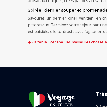
artisanaux uniques, créés par des artisans 
Soirée : dernier souper et promenad
Savourez un dernier dîner vénitien, en 
pittoresque. Terminez votre séjour par une
est paisible, elle contraste avec l’agitation
Visiter la Toscane : les meilleures choses à
Trés
Saveu