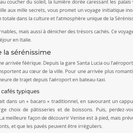
u coucher du soleil, la lumière dorée caressant les palais v
, ville aux mille secrets, vous promet un voyage initiatique 
n totale dans la culture et l’atmosphère unique de la Sérénis
rnables, mais aussi à dénicher des trésors cachés. Ce voyag
jour en Italie.
e la sérénissime
 arrivée féérique. Depuis la gare Santa Lucia ou l’aéropor
ansportent au cœur de la ville. Pour une arrivée plus romant
eure de trajet depuis l’aéroport en bateau-taxi.
 cafés typiques
t dans un « bacaro » traditionnel, en savourant un cappuc
rge choix de pâtisseries et de boissons. Puis, perdez-vo
 La meilleure façon de découvrir Venise est à pied, mais pré
s, et que les pavés peuvent être irréguliers.