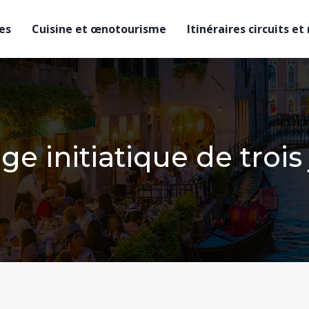
es
Cuisine et œnotourisme
Itinéraires circuits et
age initiatique de troi