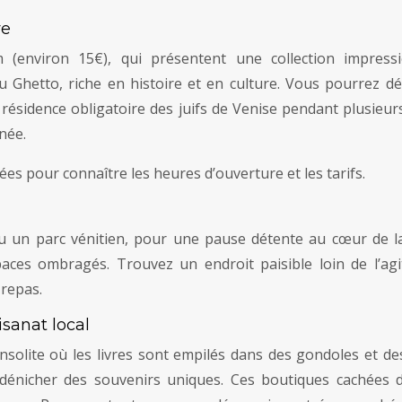
ve
m (environ 15€), qui présentent une collection impres
du Ghetto, riche en histoire et en culture. Vous pourrez dé
résidence obligatoire des juifs de Venise pendant plusieurs 
née.
ées pour connaître les heures d’ouverture et les tarifs.
u un parc vénitien, pour une pause détente au cœur de la
ces ombragés. Trouvez un endroit paisible loin de l’agi
 repas.
isanat local
e insolite où les livres sont empilés dans des gondoles et d
ur dénicher des souvenirs uniques. Ces boutiques cachées d