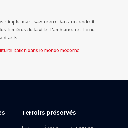
.
as simple mais savoureux dans un endroit
s lumières de la ville. L’ambiance nocturne
abitants.
culturel italien dans le monde moderne
es
Terroirs préservés
Les régions italiennes