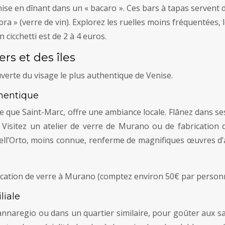
se en dînant dans un « bacaro ». Ces bars à tapas servent d
mbra » (verre de vin). Explorez les ruelles moins fréquentées, 
n cicchetti est de 2 à 4 euros.
ers et des îles
verte du visage le plus authentique de Venise.
thentique
ue que Saint-Marc, offre une ambiance locale. Flânez dans s
en. Visitez un atelier de verre de Murano ou de fabricatio
dell’Orto, moins connue, renferme de magnifiques œuvres d’a
abrication de verre à Murano (comptez environ 50€ par perso
liale
Cannaregio ou dans un quartier similaire, pour goûter aux sa