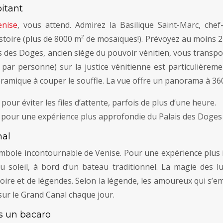
pitant
enise
, vous attend. Admirez la Basilique Saint-Marc, chef
toire (plus de 8000 m² de mosaïques!). Prévoyez au moins 2 
is des Doges, ancien siège du pouvoir vénitien, vous transp
par personne) sur la justice vénitienne est particulière
amique à couper le souffle. La vue offre un panorama à 360
 pour éviter les files d’attente, parfois de plus d’une heure.
e pour une expérience plus approfondie du Palais des Doges (
nal
bole incontournable de Venise. Pour une expérience plus i
oleil, à bord d’un bateau traditionnel. La magie des lu
toire et de légendes. Selon la légende, les amoureux qui s’
ur le Grand Canal chaque jour.
ns un bacaro