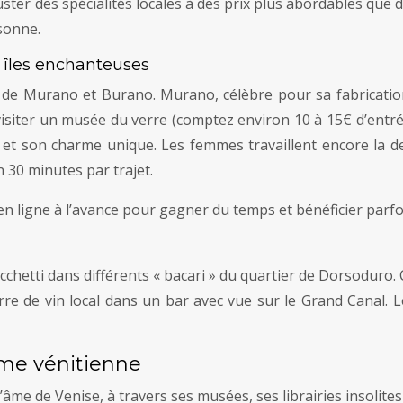
ter des spécialités locales à des prix plus abordables que 
sonne.
 îles enchanteuses
 de Murano et Burano. Murano, célèbre pour sa fabrication
visiter un musée du verre (comptez environ 10 à 15€ d’entré
et son charme unique. Les femmes travaillent encore la dent
n 30 minutes par trajet.
 en ligne à l’avance pour gagner du temps et bénéficier parfo
cchetti dans différents « bacari » du quartier de Dorsoduro
re de vin local dans un bar avec vue sur le Grand Canal.
’âme vénitienne
’âme de Venise, à travers ses musées, ses librairies insolites