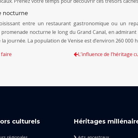
locaux. Prenez votre temps pour découvrir ces trésors cachés
e nocturne
choisissant entre un restaurant gastronomique ou un rep
 promenade nocturne le long du Grand Canal, en admirant le
 de la journée. La population de Venise est d’environ 260 000 h
 faire
L’influence de l’héritage 
ors culturels
Héritages millénair
rs régionales
Arts ancestraux