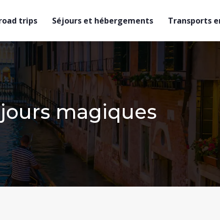
 road trips
Séjours et hébergements
Transports en
s jours magiques