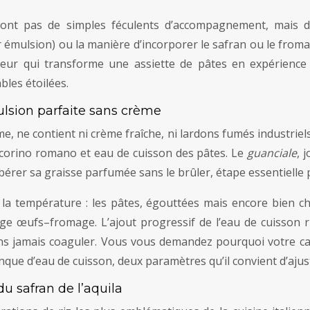
e sont pas de simples féculents d’accompagnement, mais d
ar émulsion) ou la manière d’incorporer le safran ou le from
gueur qui transforme une assiette de pâtes en expérience
bles étoilées.
lsion parfaite sans crème
, ne contient ni crème fraîche, ni lardons fumés industriels.
ecorino romano et eau de cuisson des pâtes. Le
guanciale
, 
bérer sa graisse parfumée sans le brûler, étape essentielle
 la température : les pâtes, égouttées mais encore bien 
ange œufs–fromage. L’ajout progressif de l’eau de cuisson
s jamais coaguler. Vous vous demandez pourquoi votre car
que d’eau de cuisson, deux paramètres qu’il convient d’ajust
du safran de l’aquila