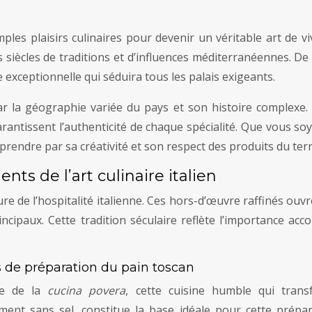
ples plaisirs culinaires pour devenir un véritable art de v
siècles de traditions et d’influences méditerranéennes. De l
ire exceptionnelle qui séduira tous les palais exigeants.
r la géographie variée du pays et son histoire complexe.
antissent l’authenticité de chaque spécialité. Que vous so
prendre par sa créativité et son respect des produits du terr
ents de l’art culinaire italien
ure de l’hospitalité italienne. Ces hors-d’œuvre raffinés ouv
incipaux. Cette tradition séculaire reflète l’importance acc
 de préparation du pain toscan
me de la
cucina povera
, cette cuisine humble qui trans
ent sans sel, constitue la base idéale pour cette prépar