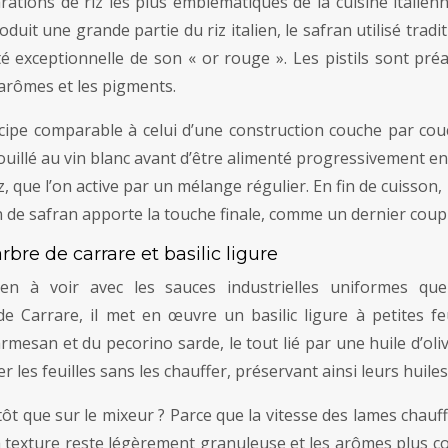
rations de riz les plus emblématiques de la cuisine italien
duit une grande partie du riz italien, le safran utilisé trad
té exceptionnelle de son « or rouge ». Les pistils sont pr
 arômes et les pigments.
cipe comparable à celui d’une construction couche par couch
uillé au vin blanc avant d’être alimenté progressivement en
iz, que l’on active par un mélange régulier. En fin de cuisson
ion de safran apporte la touche finale, comme un dernier coup
re de carrare et basilic ligure
n à voir avec les sauces industrielles uniformes que
 Carrare, il met en œuvre un basilic ligure à petites feui
armesan et du pecorino sarde, le tout lié par une huile d’oli
r les feuilles sans les chauffer, préservant ainsi leurs huiles
ôt que sur le mixeur ? Parce que la vitesse des lames chauffe
la texture reste légèrement granuleuse et les arômes plus c