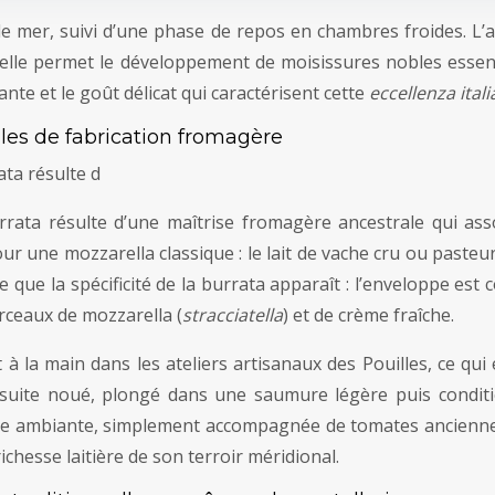
e mer, suivi d’une phase de repos en chambres froides. L’
turelle permet le développement de moisissures nobles esse
nte et le goût délicat qui caractérisent cette
eccellenza ital
les de fabrication fromagère
ata résulte d
burrata résulte d’une maîtrise fromagère ancestrale qui ass
 une mozzarella classique : le lait de vache cru ou pasteuri
e la spécificité de la burrata apparaît : l’enveloppe est c
ceaux de mozzarella (
stracciatella
) et de crème fraîche.
 à la main dans les ateliers artisanaux des Pouilles, ce qui
nsuite noué, plongé dans une saumure légère puis condit
 ambiante, simplement accompagnée de tomates anciennes, 
 richesse laitière de son terroir méridional.