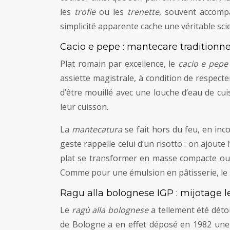
les
trofie
ou les
trenette
, souvent accompa
simplicité apparente cache une véritable sci
Cacio e pepe : mantecare traditionn
Plat romain par excellence, le
cacio e pepe
assiette magistrale, à condition de respect
d’être mouillé avec une louche d’eau de cu
leur cuisson.
La
mantecatura
se fait hors du feu, en in
geste rappelle celui d’un risotto : on ajout
plat se transformer en masse compacte ou 
Comme pour une émulsion en pâtisserie, le se
Ragu alla bolognese IGP : mijotage len
Le
ragù alla bolognese
a tellement été détou
de Bologne a en effet déposé en 1982 une v