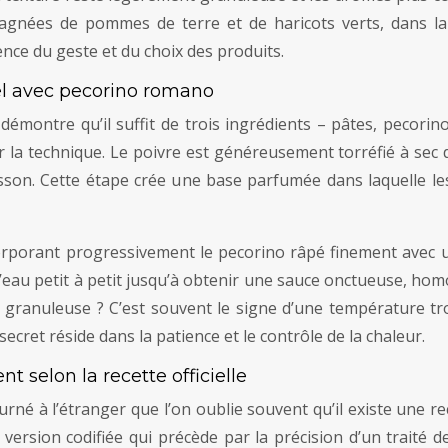
gnées de pommes de terre et de haricots verts, dans la 
ence du geste et du choix des produits.
el avec pecorino romano
démontre qu’il suffit de trois ingrédients – pâtes, pecori
er la technique. Le poivre est généreusement torréfié à sec
isson. Cette étape crée une base parfumée dans laquelle l
corporant progressivement le pecorino râpé finement avec 
e l’eau petit à petit jusqu’à obtenir une sauce onctueuse, 
granuleuse ? C’est souvent le signe d’une température t
cret réside dans la patience et le contrôle de la chaleur.
t selon la recette officielle
rné à l’étranger que l’on oublie souvent qu’il existe une r
ersion codifiée qui précède par la précision d’un traité d