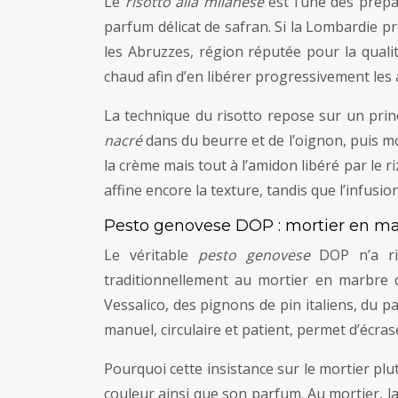
Le
risotto alla milanese
est l’une des prépa
parfum délicat de safran. Si la Lombardie pro
les Abruzzes, région réputée pour la quali
chaud afin d’en libérer progressivement les
La technique du risotto repose sur un prin
nacré
dans du beurre et de l’oignon, puis mo
la crème mais tout à l’amidon libéré par le r
affine encore la texture, tandis que l’infus
Pesto genovese DOP : mortier en marb
Le véritable
pesto genovese
DOP n’a rie
traditionnellement au mortier en marbre de
Vessalico, des pignons de pin italiens, du p
manuel, circulaire et patient, permet d’écrase
Pourquoi cette insistance sur le mortier plut
couleur ainsi que son parfum. Au mortier, 