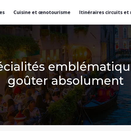
es
Cuisine et œnotourisme
Itinéraires circuits et
écialités emblématique
goûter absolument