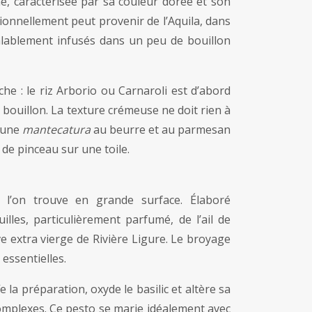
ne, caractérisée par sa couleur dorée et son
itionnellement peut provenir de l’Aquila, dans
éalablement infusés dans un peu de bouillon
e : le riz Arborio ou Carnaroli est d’abord
 bouillon. La texture crémeuse ne doit rien à
, une
mantecatura
au beurre et au parmesan
 de pinceau sur une toile.
 l’on trouve en grande surface. Élaboré
lles, particulièrement parfumé, de l’ail de
ve extra vierge de Rivière Ligure. Le broyage
 essentielles.
 la préparation, oxyde le basilic et altère sa
omplexes. Ce pesto se marie idéalement avec