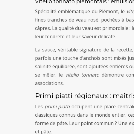
Vitello tonnato piémontais : émulsion
Spécialité emblématique du Piémont, le
vit
fines tranches de veau rosé, pochées à ba
câpres. La qualité du veau est primordiale :
leur tendreté et leur saveur délicate.
La sauce, véritable signature de la recette,
parfois une touche d’anchois sont mixés jus
salinité équilibrée, sont ajoutées entières o
se mêler, le
vitello tonnato
démontre combi
associations.
Primi piatti régionaux : maîtr
Les
primi piatti
occupent une place centrale 
classiques connus dans le monde entier, ces
forme de pâte. Leur point commun ? Une exig
et pâte.