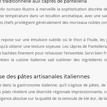
 traditionnelle aux câpres de pantelleria
ello tonnato
illustre à merveille la sophistication discrète 
sse température dans un bouillon aromatique, avec une sa
 les chefs privilégient généralement des morceaux nobles co
 repose sur une émulsion subtile où le thon à l’huile, les j
qu’à obtenir une texture soyeuse. Les câpres de Pantelleri
u hachées finement pour rehausser l’ensemble. Servi bien fra
en la cuisine italienne sait sublimer des ingrédients s
ise des pâtes artisanales italiennes
dans la gastronomie italienne, qu’il s’agisse de pâtes, de r
 plats révèlent une diversité régionale impressionnante, o
ence absolue sur la qualité de la semoule de blé dur, de l