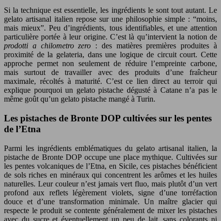
Si la technique est essentielle, les ingrédients le sont tout autant. Le
gelato artisanal italien repose sur une philosophie simple : “moins,
mais mieux”. Peu d’ingrédients, tous identifiables, et une attention
particulière portée à leur origine. C’est là qu’intervient la notion de
prodotti a chilometro zero
: des matières premières produites à
proximité de la gelateria, dans une logique de circuit court. Cette
approche permet non seulement de réduire l’empreinte carbone,
mais surtout de travailler avec des produits d’une fraîcheur
maximale, récoltés à maturité. C’est ce lien direct au terroir qui
explique pourquoi un gelato pistache dégusté à Catane n’a pas le
même goût qu’un gelato pistache mangé à Turin.
Les pistaches de Bronte DOP cultivées sur les pentes
de l’Etna
Parmi les ingrédients emblématiques du gelato artisanal italien, la
pistache de Bronte DOP occupe une place mythique. Cultivées sur
les pentes volcaniques de l’Etna, en Sicile, ces pistaches bénéficient
de sols riches en minéraux qui concentrent les arômes et les huiles
naturelles. Leur couleur n’est jamais vert fluo, mais plutôt d’un vert
profond aux reflets légèrement violets, signe d’une torréfaction
douce et d’une transformation minimale. Un maître glacier qui
respecte le produit se contente généralement de mixer les pistaches
avec du sucre et éventuellement un peu de lait, sans colorants ni