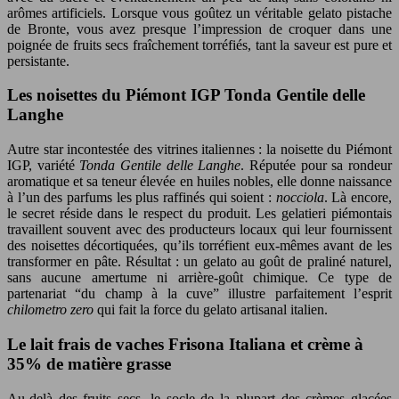
arômes artificiels. Lorsque vous goûtez un véritable gelato pistache
de Bronte, vous avez presque l’impression de croquer dans une
poignée de fruits secs fraîchement torréfiés, tant la saveur est pure et
persistante.
Les noisettes du Piémont IGP Tonda Gentile delle
Langhe
Autre star incontestée des vitrines italiennes : la noisette du Piémont
IGP, variété
Tonda Gentile delle Langhe
. Réputée pour sa rondeur
aromatique et sa teneur élevée en huiles nobles, elle donne naissance
à l’un des parfums les plus raffinés qui soient :
nocciola
. Là encore,
le secret réside dans le respect du produit. Les gelatieri piémontais
travaillent souvent avec des producteurs locaux qui leur fournissent
des noisettes décortiquées, qu’ils torréfient eux-mêmes avant de les
transformer en pâte. Résultat : un gelato au goût de praliné naturel,
sans aucune amertume ni arrière-goût chimique. Ce type de
partenariat “du champ à la cuve” illustre parfaitement l’esprit
chilometro zero
qui fait la force du gelato artisanal italien.
Le lait frais de vaches Frisona Italiana et crème à
35% de matière grasse
Au-delà des fruits secs, le socle de la plupart des crèmes glacées