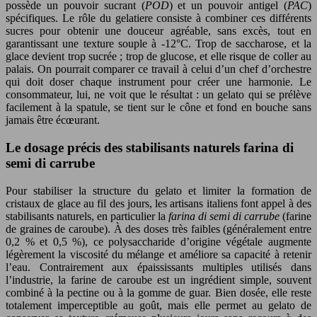
possède un pouvoir sucrant (
POD
) et un pouvoir antigel (
PAC
)
spécifiques. Le rôle du gelatiere consiste à combiner ces différents
sucres pour obtenir une douceur agréable, sans excès, tout en
garantissant une texture souple à -12°C. Trop de saccharose, et la
glace devient trop sucrée ; trop de glucose, et elle risque de coller au
palais. On pourrait comparer ce travail à celui d’un chef d’orchestre
qui doit doser chaque instrument pour créer une harmonie. Le
consommateur, lui, ne voit que le résultat : un gelato qui se prélève
facilement à la spatule, se tient sur le cône et fond en bouche sans
jamais être écœurant.
Le dosage précis des stabilisants naturels farina di
semi di carrube
Pour stabiliser la structure du gelato et limiter la formation de
cristaux de glace au fil des jours, les artisans italiens font appel à des
stabilisants naturels, en particulier la
farina di semi di carrube
(farine
de graines de caroube). À des doses très faibles (généralement entre
0,2 % et 0,5 %), ce polysaccharide d’origine végétale augmente
légèrement la viscosité du mélange et améliore sa capacité à retenir
l’eau. Contrairement aux épaississants multiples utilisés dans
l’industrie, la farine de caroube est un ingrédient simple, souvent
combiné à la pectine ou à la gomme de guar. Bien dosée, elle reste
totalement imperceptible au goût, mais elle permet au gelato de