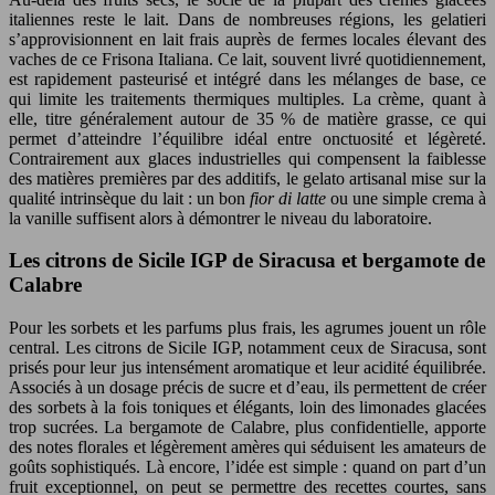
italiennes reste le lait. Dans de nombreuses régions, les gelatieri
s’approvisionnent en lait frais auprès de fermes locales élevant des
vaches de ce Frisona Italiana. Ce lait, souvent livré quotidiennement,
est rapidement pasteurisé et intégré dans les mélanges de base, ce
qui limite les traitements thermiques multiples. La crème, quant à
elle, titre généralement autour de 35 % de matière grasse, ce qui
permet d’atteindre l’équilibre idéal entre onctuosité et légèreté.
Contrairement aux glaces industrielles qui compensent la faiblesse
des matières premières par des additifs, le gelato artisanal mise sur la
qualité intrinsèque du lait : un bon
fior di latte
ou une simple crema à
la vanille suffisent alors à démontrer le niveau du laboratoire.
Les citrons de Sicile IGP de Siracusa et bergamote de
Calabre
Pour les sorbets et les parfums plus frais, les agrumes jouent un rôle
central. Les citrons de Sicile IGP, notamment ceux de Siracusa, sont
prisés pour leur jus intensément aromatique et leur acidité équilibrée.
Associés à un dosage précis de sucre et d’eau, ils permettent de créer
des sorbets à la fois toniques et élégants, loin des limonades glacées
trop sucrées. La bergamote de Calabre, plus confidentielle, apporte
des notes florales et légèrement amères qui séduisent les amateurs de
goûts sophistiqués. Là encore, l’idée est simple : quand on part d’un
fruit exceptionnel, on peut se permettre des recettes courtes, sans