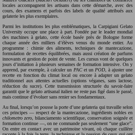
locales accompagnent les artisans dans cette démarche, avec des
cours, des examens et parfois des labels de qualité attribués aux
gelaterie les plus exemplaires.
Parmi les institutions les plus emblématiques, la Carpigiani Gelato
University occupe une place à part. Fondée par le leader mondial
des machines à gelato, cette école basée près de Bologne forme
chaque année des milliers d’élèves venus du monde entier. Au
programme : chimie des aliments, techniques de mantecazione,
formulation de recettes équilibrées, mais aussi création de parfums
innovants et gestion de point de vente. Les cursus vont de quelques
jours d’initiation à plusieurs semaines de formation intensive. On y
apprend, par exemple, à calculer un
PAC
et un
POD
, à ajuster une
recette en fonction du climat local ou encore à adapter un gelato
traditionnel aux attentes actuelles (options véganes, sans lactose,
réduction du sucre). Cette transmission structurée du savoir-faire
garantit que le gelato artisanal italien ne reste pas figé dans le passé,
mais continue d’évoluer sans renier ses fondamentaux.
Au final, lorsqu’on pousse la porte d’une gelateria qui travaille selon
ces principes — respect de la mantecazione, ingrédients nobles en
chilometro zero
, bilanciamento scientifique, conservation soignée et
formation continue —, on ne commande pas seulement “une glace”.
On entre en contact avec un patrimoine vivant, où chaque cuillère
raconte à la fois la terre, la technique et la passion de ceux qui ont