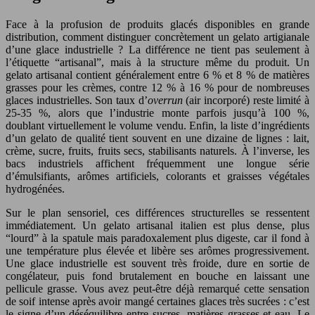
Face à la profusion de produits glacés disponibles en grande
distribution, comment distinguer concrètement un gelato artigianale
d’une glace industrielle ? La différence ne tient pas seulement à
l’étiquette “artisanal”, mais à la structure même du produit. Un
gelato artisanal contient généralement entre 6 % et 8 % de matières
grasses pour les crèmes, contre 12 % à 16 % pour de nombreuses
glaces industrielles. Son taux d’
overrun
(air incorporé) reste limité à
25-35 %, alors que l’industrie monte parfois jusqu’à 100 %,
doublant virtuellement le volume vendu. Enfin, la liste d’ingrédients
d’un gelato de qualité tient souvent en une dizaine de lignes : lait,
crème, sucre, fruits, fruits secs, stabilisants naturels. À l’inverse, les
bacs industriels affichent fréquemment une longue série
d’émulsifiants, arômes artificiels, colorants et graisses végétales
hydrogénées.
Sur le plan sensoriel, ces différences structurelles se ressentent
immédiatement. Un gelato artisanal italien est plus dense, plus
“lourd” à la spatule mais paradoxalement plus digeste, car il fond à
une température plus élevée et libère ses arômes progressivement.
Une glace industrielle est souvent très froide, dure en sortie de
congélateur, puis fond brutalement en bouche en laissant une
pellicule grasse. Vous avez peut-être déjà remarqué cette sensation
de soif intense après avoir mangé certaines glaces très sucrées : c’est
le signe d’un déséquilibre entre sucres, matières grasses et eau. Le