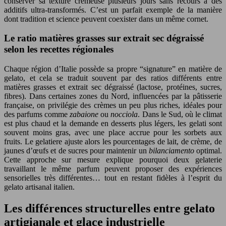
conserver sa texture crémeuse plusieurs jours sans recours à des
additifs ultra-transformés. C’est un parfait exemple de la manière
dont tradition et science peuvent coexister dans un même cornet.
Le ratio matières grasses sur extrait sec dégraissé
selon les recettes régionales
Chaque région d’Italie possède sa propre “signature” en matière de
gelato, et cela se traduit souvent par des ratios différents entre
matières grasses et extrait sec dégraissé (lactose, protéines, sucres,
fibres). Dans certaines zones du Nord, influencées par la pâtisserie
française, on privilégie des crèmes un peu plus riches, idéales pour
des parfums comme
zabaione
ou
nocciola
. Dans le Sud, où le climat
est plus chaud et la demande en desserts plus légers, les gelati sont
souvent moins gras, avec une place accrue pour les sorbets aux
fruits. Le gelatiere ajuste alors les pourcentages de lait, de crème, de
jaunes d’œufs et de sucres pour maintenir un
bilanciamento
optimal.
Cette approche sur mesure explique pourquoi deux gelaterie
travaillant le même parfum peuvent proposer des expériences
sensorielles très différentes… tout en restant fidèles à l’esprit du
gelato artisanal italien.
Les différences structurelles entre gelato
artigianale et glace industrielle