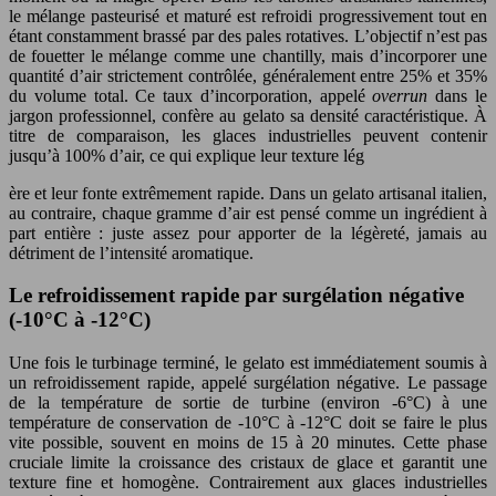
le mélange pasteurisé et maturé est refroidi progressivement tout en
étant constamment brassé par des pales rotatives. L’objectif n’est pas
de fouetter le mélange comme une chantilly, mais d’incorporer une
quantité d’air strictement contrôlée, généralement entre 25% et 35%
du volume total. Ce taux d’incorporation, appelé
overrun
dans le
jargon professionnel, confère au gelato sa densité caractéristique. À
titre de comparaison, les glaces industrielles peuvent contenir
jusqu’à 100% d’air, ce qui explique leur texture lég
ère et leur fonte extrêmement rapide. Dans un gelato artisanal italien,
au contraire, chaque gramme d’air est pensé comme un ingrédient à
part entière : juste assez pour apporter de la légèreté, jamais au
détriment de l’intensité aromatique.
Le refroidissement rapide par surgélation négative
(-10°C à -12°C)
Une fois le turbinage terminé, le gelato est immédiatement soumis à
un refroidissement rapide, appelé surgélation négative. Le passage
de la température de sortie de turbine (environ -6°C) à une
température de conservation de -10°C à -12°C doit se faire le plus
vite possible, souvent en moins de 15 à 20 minutes. Cette phase
cruciale limite la croissance des cristaux de glace et garantit une
texture fine et homogène. Contrairement aux glaces industrielles