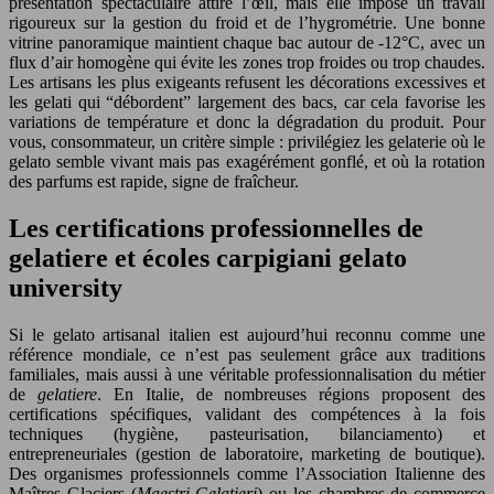
présentation spectaculaire attire l’œil, mais elle impose un travail
rigoureux sur la gestion du froid et de l’hygrométrie. Une bonne
vitrine panoramique maintient chaque bac autour de -12°C, avec un
flux d’air homogène qui évite les zones trop froides ou trop chaudes.
Les artisans les plus exigeants refusent les décorations excessives et
les gelati qui “débordent” largement des bacs, car cela favorise les
variations de température et donc la dégradation du produit. Pour
vous, consommateur, un critère simple : privilégiez les gelaterie où le
gelato semble vivant mais pas exagérément gonflé, et où la rotation
des parfums est rapide, signe de fraîcheur.
Les certifications professionnelles de
gelatiere et écoles carpigiani gelato
university
Si le gelato artisanal italien est aujourd’hui reconnu comme une
référence mondiale, ce n’est pas seulement grâce aux traditions
familiales, mais aussi à une véritable professionnalisation du métier
de
gelatiere
. En Italie, de nombreuses régions proposent des
certifications spécifiques, validant des compétences à la fois
techniques (hygiène, pasteurisation, bilanciamento) et
entrepreneuriales (gestion de laboratoire, marketing de boutique).
Des organismes professionnels comme l’Association Italienne des
Maîtres Glaciers (
Maestri Gelatieri
) ou les chambres de commerce