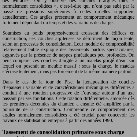
des Miracles. On y observe des couches d’argiles dites «
normalement consolidées », c’est-à-dire qui n’ont pas subi par le
passé de pressions supérieures à celles qu’elles supportent
actuellement. Ces argiles présentent un comportement mécanique
fortement dépendant du temps et des variations de charge.
Soumises au poids progressivement croissant des édifices en
construction, ces couches argileuses se déforment de façon lente,
selon un processus de consolidation. Leur module de compressibilité
relativement faible explique des tassements parfois spectaculaires,
aggravés par la présence de nappes phréatiques peu profondes. On
peut comparer ces couches d’argile à un matelas gorgé d’eau sur
lequel on poserait un meuble massif : sous la charge, le matelas
s’écrase lentement, mais pas forcément de la même manière partout.
Dans le cas de la tour de Pise, la juxtaposition de couches
d’épaisseur variable et de caractéristiques mécaniques différentes a
conduit à une rotation progressive de l’ouvrage autour d’un axe
passant par ses fondations. Cette rotation différentielle, amorcée dès
les premières décennies du chantier, a ensuite été amplifiée par la
poursuite de la construction. Comprendre ce comportement des
argiles normalement consolidées a été crucial pour concevoir les
travaux de stabilisation entrepris à partir des années 1990.
Tassement de consolidation primaire sous charge