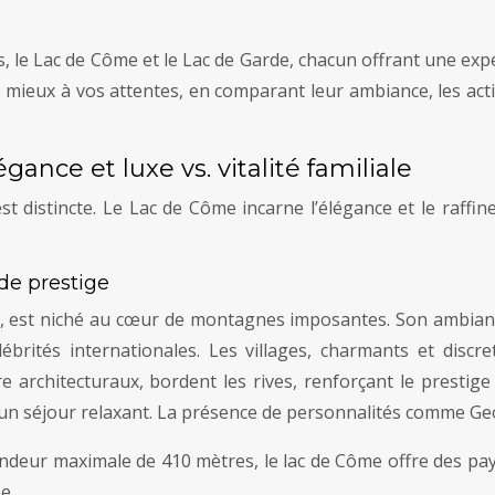
s, le Lac de Côme et le Lac de Garde, chacun offrant une ex
e mieux à vos attentes, en comparant leur ambiance, les act
nce et luxe vs. vitalité familiale
t distincte. Le Lac de Côme incarne l’élégance et le raffin
 de prestige
, est niché au cœur de montagnes imposantes. Son ambianc
lébrités internationales. Les villages, charmants et discre
e architecturaux, bordent les rives, renforçant le prestige
n séjour relaxant. La présence de personnalités comme Geo
ndeur maximale de 410 mètres, le lac de Côme offre des pay
e.