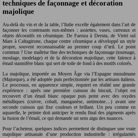
techniques de façonnage et décoration
majolique
Au-delà du vin et de la table, l’Italie excelle également dans l’art de
façonner les contenants eux-mêmes : assiettes, vases, carreaux et
objets décoratifs en céramique. De Faenza à Deruta, de Vietri sul
Mare à Caltagirone, chaque centre céramique a développé un style
propre, souvent reconnaissable au premier coup d’œil. Le point
commun ? Une maîtrise fine des techniques de façonnage (tournage,
moulage, modelage) et de la décoration
majolique
, cette faïence à
émail stannifère blanc qui sert de toile de fond à des motifs colorés.
La majolique, importée au Moyen Âge via l’Espagne musulmane
(Majorque), a été adoptée puis perfectionnée par les artisans italiens.
Le processus, en apparence simple, requiert en réalité une grande
expérience : après une première cuisson du biscuit, l’objet est
recouvert d’un émail blanc opaque puis peint avec des oxydes
métalliques (cuivre, cobalt, manganèse, antimoine…) avant une
seconde cuisson qui fixe couleurs et brillant. Un peu comme en
aquarelle, le peintre doit anticiper le rendu final des pigments après
la fusion de l’émail, ce qui demande un sens aigu des nuances.
Pour l’acheteur, quelques indices permettent de distinguer une vraie
majolique artisanale d’une production industrielle : irrégularités