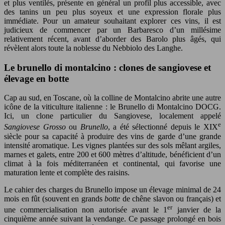
et plus ventilés, présente en général un profil plus accessible, avec
des tanins un peu plus soyeux et une expression florale plus
immédiate. Pour un amateur souhaitant explorer ces vins, il est
judicieux de commencer par un Barbaresco d’un millésime
relativement récent, avant d’aborder des Barolo plus âgés, qui
révèlent alors toute la noblesse du Nebbiolo des Langhe.
Le brunello di montalcino : clones de sangiovese et
élevage en botte
Cap au sud, en Toscane, où la colline de Montalcino abrite une autre
icône de la viticulture italienne : le Brunello di Montalcino DOCG.
Ici, un clone particulier du Sangiovese, localement appelé
e
Sangiovese Grosso
ou
Brunello
, a été sélectionné depuis le XIX
siècle pour sa capacité à produire des vins de garde d’une grande
intensité aromatique. Les vignes plantées sur des sols mêlant argiles,
marnes et galets, entre 200 et 600 mètres d’altitude, bénéficient d’un
climat à la fois méditerranéen et continental, qui favorise une
maturation lente et complète des raisins.
Le cahier des charges du Brunello impose un élevage minimal de 24
mois en fût (souvent en grands
botte
de chêne slavon ou français) et
er
une commercialisation non autorisée avant le 1
janvier de la
cinquième année suivant la vendange. Ce passage prolongé en bois