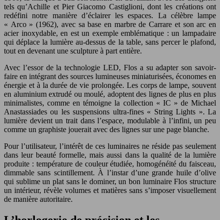
tels qu’Achille et Pier Giacomo Castiglioni, dont les créations ont
redéfini notre manière d’éclairer les espaces. La célèbre lampe
« Arco » (1962), avec sa base en marbre de Carrare et son arc en
acier inoxydable, en est un exemple emblématique : un lampadaire
qui déplace la lumière au-dessus de la table, sans percer le plafond,
tout en devenant une sculpture à part entière.
Avec l’essor de la technologie LED, Flos a su adapter son savoir-
faire en intégrant des sources lumineuses miniaturisées, économes en
énergie et à la durée de vie prolongée. Les corps de lampe, souvent
en aluminium extrudé ou moulé, adoptent des lignes de plus en plus
minimalistes, comme en témoigne la collection « IC » de Michael
Anastassiades ou les suspensions ultra-fines « String Lights ». La
lumière devient un trait dans l’espace, modulable à l’infini, un peu
comme un graphiste jouerait avec des lignes sur une page blanche.
Pour l’utilisateur, l’intérêt de ces luminaires ne réside pas seulement
dans leur beauté formelle, mais aussi dans la qualité de la lumière
produite : température de couleur étudiée, homogénéité du faisceau,
dimmable sans scintillement. À l’instar d’une grande huile d’olive
qui sublime un plat sans le dominer, un bon luminaire Flos structure
un intérieur, révèle volumes et matières sans s’imposer visuellement
de manière autoritaire.
L’horlogerie de précision et les