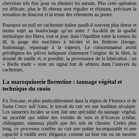
chevelure très fine pour en éliminer les nœuds. Plus cette opération
est délicate, plus le fil obtenu sera régulier et résistant, précisant la
sensation de douceur et la tenue des vêtements au porter.
Pourquoi un pull en cachemire italien paraît-il souvent plus dense et
moins sujet au boulochage qu’un autre ? Au-delà de la qualité
intrinsèque des fibres, tout se joue dans l’équilibre entre la torsion du
fil, la jauge des machines à tricoter et les finitions (lavage,
foulonnage, repassage à la vapeur). Le consommateur averti
privilégiera les pièces indiquant clairement l’origine de la fibre, la
densité de maille et, si possible, la provenance de la fabrication : un
« Biella made » reste un signal fort de sérieux dans l’univers du
cachemire.
La maroquinerie florentine : tannage végétal et
technique du cuoio
En Toscane, et plus particulièrement dans la région de Florence et de
Santa Croce sull’Arno, le travail du cuir est une tradition séculaire.
Les tanneries locales se sont fait une spécialité du tannage végétal,
un procédé qui utilise des extraits de bois et d’écorces (chêne,
châtaignier, mimosa) plutôt que des sels de chrome. Certes plus
long, ce processus confère au cuir une patine incomparable et une
capacité à vieillir avec élégance, comme un bon vin ou un meuble