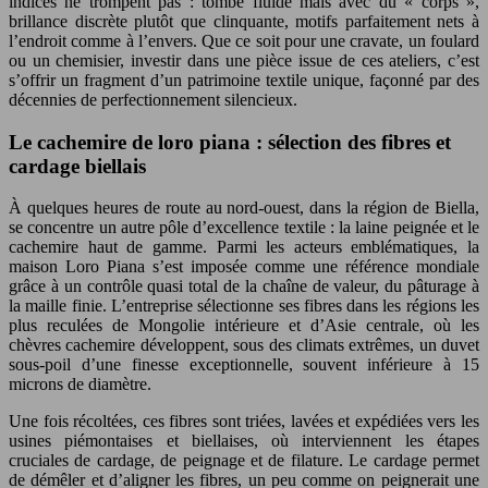
indices ne trompent pas : tombé fluide mais avec du « corps »,
brillance discrète plutôt que clinquante, motifs parfaitement nets à
l’endroit comme à l’envers. Que ce soit pour une cravate, un foulard
ou un chemisier, investir dans une pièce issue de ces ateliers, c’est
s’offrir un fragment d’un patrimoine textile unique, façonné par des
décennies de perfectionnement silencieux.
Le cachemire de loro piana : sélection des fibres et
cardage biellais
À quelques heures de route au nord-ouest, dans la région de Biella,
se concentre un autre pôle d’excellence textile : la laine peignée et le
cachemire haut de gamme. Parmi les acteurs emblématiques, la
maison Loro Piana s’est imposée comme une référence mondiale
grâce à un contrôle quasi total de la chaîne de valeur, du pâturage à
la maille finie. L’entreprise sélectionne ses fibres dans les régions les
plus reculées de Mongolie intérieure et d’Asie centrale, où les
chèvres cachemire développent, sous des climats extrêmes, un duvet
sous-poil d’une finesse exceptionnelle, souvent inférieure à 15
microns de diamètre.
Une fois récoltées, ces fibres sont triées, lavées et expédiées vers les
usines piémontaises et biellaises, où interviennent les étapes
cruciales de cardage, de peignage et de filature. Le cardage permet
de démêler et d’aligner les fibres, un peu comme on peignerait une