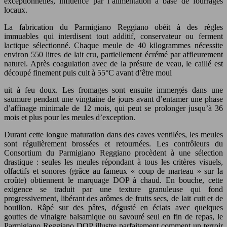
exceptionnelles, influencé par l’alimentation à base de fourrages
locaux.
La fabrication du Parmigiano Reggiano obéit à des règles
immuables qui interdisent tout additif, conservateur ou ferment
lactique sélectionné. Chaque meule de 40 kilogrammes nécessite
environ 550 litres de lait cru, partiellement écrémé par affleurement
naturel. Après coagulation avec de la présure de veau, le caillé est
découpé finement puis cuit à 55°C avant d’être moul
uit à feu doux. Les fromages sont ensuite immergés dans une
saumure pendant une vingtaine de jours avant d’entamer une phase
d’affinage minimale de 12 mois, qui peut se prolonger jusqu’à 36
mois et plus pour les meules d’exception.
Durant cette longue maturation dans des caves ventilées, les meules
sont régulièrement brossées et retournées. Les contrôleurs du
Consortium du Parmigiano Reggiano procèdent à une sélection
drastique : seules les meules répondant à tous les critères visuels,
olfactifs et sonores (grâce au fameux « coup de marteau » sur la
croûte) obtiennent le marquage DOP à chaud. En bouche, cette
exigence se traduit par une texture granuleuse qui fond
progressivement, libérant des arômes de fruits secs, de lait cuit et de
bouillon. Râpé sur des pâtes, dégusté en éclats avec quelques
gouttes de vinaigre balsamique ou savouré seul en fin de repas, le
Parmigiano Reggiano DOP illustre parfaitement comment un terroir