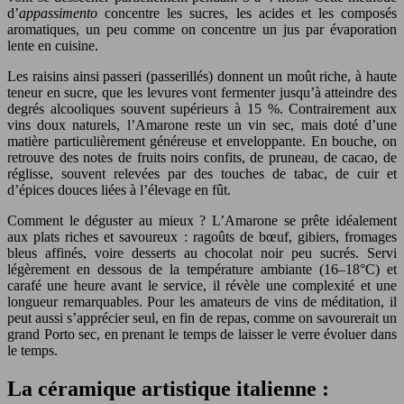
d’
appassimento
concentre les sucres, les acides et les composés
aromatiques, un peu comme on concentre un jus par évaporation
lente en cuisine.
Les raisins ainsi passeri (passerillés) donnent un moût riche, à haute
teneur en sucre, que les levures vont fermenter jusqu’à atteindre des
degrés alcooliques souvent supérieurs à 15 %. Contrairement aux
vins doux naturels, l’Amarone reste un vin sec, mais doté d’une
matière particulièrement généreuse et enveloppante. En bouche, on
retrouve des notes de fruits noirs confits, de pruneau, de cacao, de
réglisse, souvent relevées par des touches de tabac, de cuir et
d’épices douces liées à l’élevage en fût.
Comment le déguster au mieux ? L’Amarone se prête idéalement
aux plats riches et savoureux : ragoûts de bœuf, gibiers, fromages
bleus affinés, voire desserts au chocolat noir peu sucrés. Servi
légèrement en dessous de la température ambiante (16–18°C) et
carafé une heure avant le service, il révèle une complexité et une
longueur remarquables. Pour les amateurs de vins de méditation, il
peut aussi s’apprécier seul, en fin de repas, comme on savourerait un
grand Porto sec, en prenant le temps de laisser le verre évoluer dans
le temps.
La céramique artistique italienne :