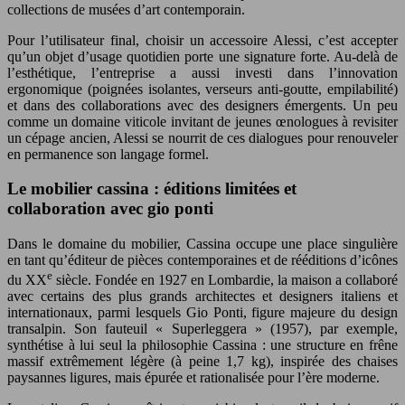
collections de musées d’art contemporain.
Pour l’utilisateur final, choisir un accessoire Alessi, c’est accepter
qu’un objet d’usage quotidien porte une signature forte. Au-delà de
l’esthétique, l’entreprise a aussi investi dans l’innovation
ergonomique (poignées isolantes, verseurs anti-goutte, empilabilité)
et dans des collaborations avec des designers émergents. Un peu
comme un domaine viticole invitant de jeunes œnologues à revisiter
un cépage ancien, Alessi se nourrit de ces dialogues pour renouveler
en permanence son langage formel.
Le mobilier cassina : éditions limitées et
collaboration avec gio ponti
Dans le domaine du mobilier, Cassina occupe une place singulière
en tant qu’éditeur de pièces contemporaines et de rééditions d’icônes
e
du XX
siècle. Fondée en 1927 en Lombardie, la maison a collaboré
avec certains des plus grands architectes et designers italiens et
internationaux, parmi lesquels Gio Ponti, figure majeure du design
transalpin. Son fauteuil « Superleggera » (1957), par exemple,
synthétise à lui seul la philosophie Cassina : une structure en frêne
massif extrêmement légère (à peine 1,7 kg), inspirée des chaises
paysannes ligures, mais épurée et rationalisée pour l’ère moderne.