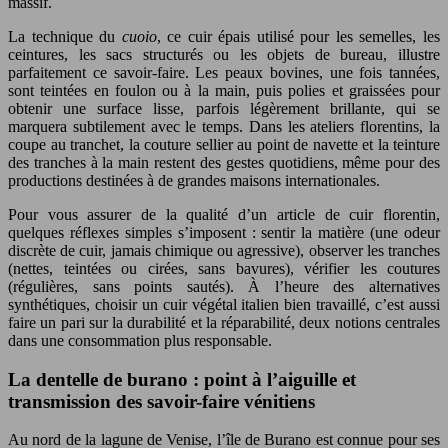
massif.
La technique du
cuoio
, ce cuir épais utilisé pour les semelles, les
ceintures, les sacs structurés ou les objets de bureau, illustre
parfaitement ce savoir-faire. Les peaux bovines, une fois tannées,
sont teintées en foulon ou à la main, puis polies et graissées pour
obtenir une surface lisse, parfois légèrement brillante, qui se
marquera subtilement avec le temps. Dans les ateliers florentins, la
coupe au tranchet, la couture sellier au point de navette et la teinture
des tranches à la main restent des gestes quotidiens, même pour des
productions destinées à de grandes maisons internationales.
Pour vous assurer de la qualité d’un article de cuir florentin,
quelques réflexes simples s’imposent : sentir la matière (une odeur
discrète de cuir, jamais chimique ou agressive), observer les tranches
(nettes, teintées ou cirées, sans bavures), vérifier les coutures
(régulières, sans points sautés). À l’heure des alternatives
synthétiques, choisir un cuir végétal italien bien travaillé, c’est aussi
faire un pari sur la durabilité et la réparabilité, deux notions centrales
dans une consommation plus responsable.
La dentelle de burano : point à l’aiguille et
transmission des savoir-faire vénitiens
Au nord de la lagune de Venise, l’île de Burano est connue pour ses