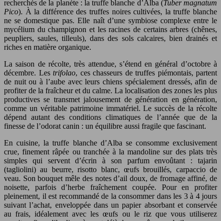
recherchés de la planète : la truffe blanche d’Alba (
Tuber magnatum
Pico
). À la différence des truffes noires cultivées, la truffe blanche
ne se domestique pas. Elle naît d’une symbiose complexe entre le
mycélium du champignon et les racines de certains arbres (chênes,
peupliers, saules, tilleuls), dans des sols calcaires, bien drainés et
riches en matière organique.
La saison de récolte, très attendue, s’étend en général d’octobre à
décembre. Les
trifolao
, ces chasseurs de truffes piémontais, partent
de nuit ou à l’aube avec leurs chiens spécialement dressés, afin de
profiter de la fraîcheur et du calme. La localisation des zones les plus
productives se transmet jalousement de génération en génération,
comme un véritable patrimoine immatériel. Le succès de la récolte
dépend autant des conditions climatiques de l’année que de la
finesse de l’odorat canin : un équilibre aussi fragile que fascinant.
En cuisine, la truffe blanche d’Alba se consomme exclusivement
crue, finement râpée ou tranchée à la mandoline sur des plats très
simples qui servent d’écrin à son parfum envoûtant : tajarin
(tagliolini) au beurre, risotto blanc, œufs brouillés, carpaccio de
veau. Son bouquet mêle des notes d’ail doux, de fromage affiné, de
noisette, parfois d’herbe fraîchement coupée. Pour en profiter
pleinement, il est recommandé de la consommer dans les 3 à 4 jours
suivant l’achat, enveloppée dans un papier absorbant et conservée
au frais, idéalement avec les œufs ou le riz que vous utiliserez