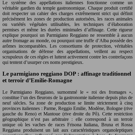
Le système des appellations italiennes fonctionne comme un
véritable gardien du temple gastronomique. Chaque produit certifié
doit respecter un cahier des charges extrêmement strict qui définit
précisément les zones de production autorisées, les races animales
ou variétés végétales utilisables, les techniques d’élaboration
permises et même les durées minimales d’affinage. Cette rigueur
explique pourquoi un Parmigiano Reggiano ne ressemble à aucun
autre fromage au monde, ou pourquoi une truffe d’Alba possède des
arômes incomparables. Les consortiums de protection, véritables
organisations de défense des appellations, veillent au respect
scrupuleux de ces règles et luttent activement contre les contrefaçons
qui tentent d’usurper ces noms prestigieux.
Le parmigiano reggiano DOP : affinage traditionnel
et terroir d’Emilie-Romagne
Le Parmigiano Reggiano, surnommé le « roi des fromages »,
constitue l’un des fleurons de la gastronomie italienne depuis plus de
neuf siècles. Sa zone de production se limite strictement à cinq
provinces italiennes : Parme, Reggio Emilie, Modène, Bologne (rive
gauche du Reno) et Mantoue (rive droite du Pô). Cette restriction
géographique n’est pas arbitraire : elle correspond à un terroir
unique où les vaches de races Frisona Italiana, Bruna et Rossa
Reggiana produisent un lait aux caractéristiques organoleptiques