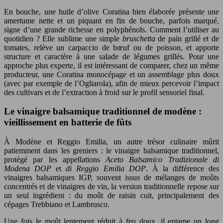
En bouche, une huile d’olive Coratina bien élaborée présente une
amertume nette et un piquant en fin de bouche, parfois marqué,
signe d’une grande richesse en polyphénols. Comment l’utiliser au
quotidien ? Elle sublime une simple
bruschetta
de pain grillé et de
tomates, relève un carpaccio de bœuf ou de poisson, et apporte
structure et caractère à une salade de légumes grillés. Pour une
approche plus experte, il est intéressant de comparer, chez un même
producteur, une Coratina monocépage et un assemblage plus doux
(avec par exemple de l’Ogliarola), afin de mieux percevoir l’impact
des cultivars et de l’extraction à froid sur le profil sensoriel final.
Le vinaigre balsamique traditionnel de modène :
vieillissement en batterie de fûts
À Modène et Reggio Emilia, un autre trésor culinaire mûrit
patiemment dans les greniers : le vinaigre balsamique traditionnel,
protégé par les appellations
Aceto Balsamico Tradizionale di
Modena DOP
et
di Reggio Emilia DOP
. À la différence des
vinaigres balsamiques IGP, souvent issus de mélanges de moûts
concentrés et de vinaigres de vin, la version traditionnelle repose sur
un seul ingrédient : du moût de raisin cuit, principalement des
cépages Trebbiano et Lambrusco.
Une fois le moût lentement réduit à feu doux, il entame un long