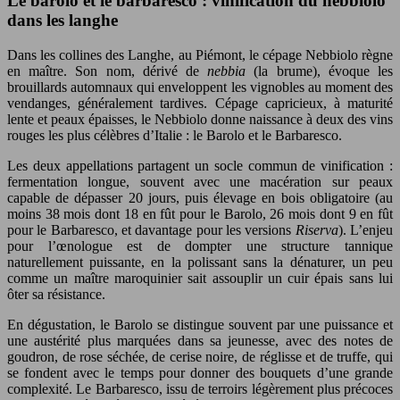
Le barolo et le barbaresco : vinification du nebbiolo
dans les langhe
Dans les collines des Langhe, au Piémont, le cépage Nebbiolo règne
en maître. Son nom, dérivé de
nebbia
(la brume), évoque les
brouillards automnaux qui enveloppent les vignobles au moment des
vendanges, généralement tardives. Cépage capricieux, à maturité
lente et peaux épaisses, le Nebbiolo donne naissance à deux des vins
rouges les plus célèbres d’Italie : le Barolo et le Barbaresco.
Les deux appellations partagent un socle commun de vinification :
fermentation longue, souvent avec une macération sur peaux
capable de dépasser 20 jours, puis élevage en bois obligatoire (au
moins 38 mois dont 18 en fût pour le Barolo, 26 mois dont 9 en fût
pour le Barbaresco, et davantage pour les versions
Riserva
). L’enjeu
pour l’œnologue est de dompter une structure tannique
naturellement puissante, en la polissant sans la dénaturer, un peu
comme un maître maroquinier sait assouplir un cuir épais sans lui
ôter sa résistance.
En dégustation, le Barolo se distingue souvent par une puissance et
une austérité plus marquées dans sa jeunesse, avec des notes de
goudron, de rose séchée, de cerise noire, de réglisse et de truffe, qui
se fondent avec le temps pour donner des bouquets d’une grande
complexité. Le Barbaresco, issu de terroirs légèrement plus précoces