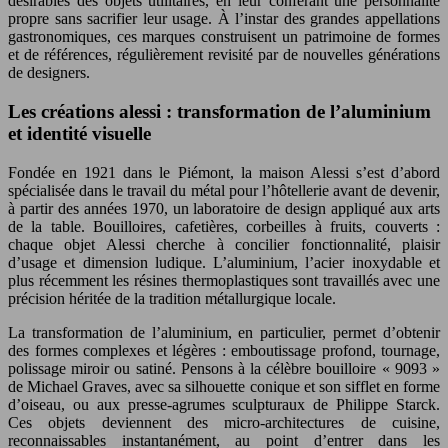
désirables des objets utilitaires, en leur conférant une personnalité
propre sans sacrifier leur usage. À l’instar des grandes appellations
gastronomiques, ces marques construisent un patrimoine de formes
et de références, régulièrement revisité par de nouvelles générations
de designers.
Les créations alessi : transformation de l’aluminium
et identité visuelle
Fondée en 1921 dans le Piémont, la maison Alessi s’est d’abord
spécialisée dans le travail du métal pour l’hôtellerie avant de devenir,
à partir des années 1970, un laboratoire de design appliqué aux arts
de la table. Bouilloires, cafetières, corbeilles à fruits, couverts :
chaque objet Alessi cherche à concilier fonctionnalité, plaisir
d’usage et dimension ludique. L’aluminium, l’acier inoxydable et
plus récemment les résines thermoplastiques sont travaillés avec une
précision héritée de la tradition métallurgique locale.
La transformation de l’aluminium, en particulier, permet d’obtenir
des formes complexes et légères : emboutissage profond, tournage,
polissage miroir ou satiné. Pensons à la célèbre bouilloire « 9093 »
de Michael Graves, avec sa silhouette conique et son sifflet en forme
d’oiseau, ou aux presse-agrumes sculpturaux de Philippe Starck.
Ces objets deviennent des micro-architectures de cuisine,
reconnaissables instantanément, au point d’entrer dans les