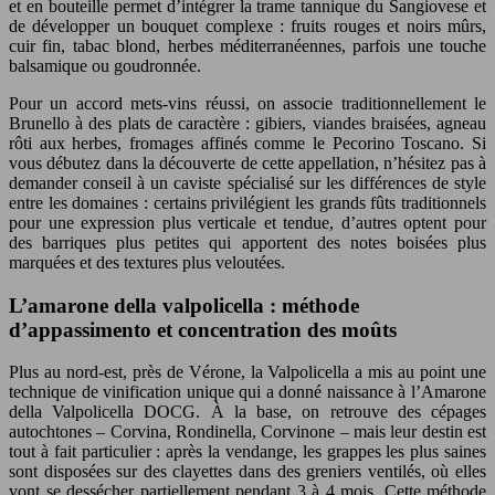
et en bouteille permet d’intégrer la trame tannique du Sangiovese et
de développer un bouquet complexe : fruits rouges et noirs mûrs,
cuir fin, tabac blond, herbes méditerranéennes, parfois une touche
balsamique ou goudronnée.
Pour un accord mets-vins réussi, on associe traditionnellement le
Brunello à des plats de caractère : gibiers, viandes braisées, agneau
rôti aux herbes, fromages affinés comme le Pecorino Toscano. Si
vous débutez dans la découverte de cette appellation, n’hésitez pas à
demander conseil à un caviste spécialisé sur les différences de style
entre les domaines : certains privilégient les grands fûts traditionnels
pour une expression plus verticale et tendue, d’autres optent pour
des barriques plus petites qui apportent des notes boisées plus
marquées et des textures plus veloutées.
L’amarone della valpolicella : méthode
d’appassimento et concentration des moûts
Plus au nord-est, près de Vérone, la Valpolicella a mis au point une
technique de vinification unique qui a donné naissance à l’Amarone
della Valpolicella DOCG. À la base, on retrouve des cépages
autochtones – Corvina, Rondinella, Corvinone – mais leur destin est
tout à fait particulier : après la vendange, les grappes les plus saines
sont disposées sur des clayettes dans des greniers ventilés, où elles
vont se dessécher partiellement pendant 3 à 4 mois. Cette méthode