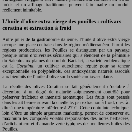
précis et un affinage traditionnel peuvent faire naître un produit
réellement inimitable.
L’huile d’olive extra-vierge des pouilles : cultivars
coratina et extraction à froid
Autre pilier de la gastronomie italienne, l’huile d’olive extra-vierge
occupe une place centrale dans le régime méditerranéen. Parmi les
régions productrices, les Pouilles se distinguent par un paysage
presque infini d’oliveraies séculaires qui s’étendent de la péninsule
du Salento aux plaines du nord de Bari. Ici, la variété emblématique
est la
Coratina
, un cultivar autochtone réputé pour sa teneur
exceptionnelle en polyphénols, ces antioxydants naturels associés
aux bienfaits de l’huile d’olive sur la santé cardiovasculaire.
La récolte des olives Coratina se fait généralement d’octobre à
décembre, à un degré de maturité soigneusement contrôlé pour
préserver fraîcheur et intensité aromatique. Les fruits sont pressés
dans les 24 heures suivant la cueillette, par extraction à froid, c’est-à-
dire à une température inférieure à 27°C. Cette contrainte technique,
loin d’être un simple argument marketing, permet de conserver au
maximum les composés volatils responsables des notes herbacées,
d’artichaut cru et d’amande verte typiques des meilleures huiles des
Pouilles.