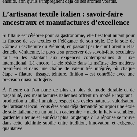
ensuite, afin qu’ils s’imprègnent déjà de ses arômes volatils.
L’artisanat textile italien : savoir-faire
ancestraux et manufactures d’excellence
Si l’Italie est célébrée pour sa gastronomie, elle l’est tout autant pour
la finesse de ses textiles et l’élégance de son style. De la soie de
Côme au cachemire du Piémont, en passant par le cuir florentin et la
dentelle vénitienne, le pays a su préserver des savoir-faire séculaires
tout en les adaptant aux exigences contemporaines du luxe
international. Là encore, la clé réside dans la maîtrise des matières
premières et dans une chaîne de valeur très intégrée, où chaque
étape – filature, tissage, teinture, finition – est contrôlée avec une
précision quasi horlogère.
À l’heure où l’on parle de plus en plus de mode durable et de
traçabilité, ces manufactures italiennes offrent un modèle inspirant :
production à taille humaine, respect des cycles naturels, valorisation
de l’artisanat local. Vous êtes-vous déjà demandé pourquoi une étole
de soie italienne ou un pull en cachemire « made in Italy » semblent
garder leur tenue et leur éclat plus longtemps ? La réponse se trouve
dans cette alchimie subtile entre tradition, innovation et exigence
qualitative.