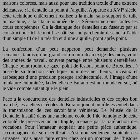
maisons colorées, mais aussi pour une tradition textile d’une extrême
e
délicatesse : la dentelle au point à l’aiguille. Apparue au XVI
siècle,
cette technique entièrement réalisée à la main, sans support de tulle
ni machine, a fait la renommée de la Sérénissime dans toutes les
cours européennes. On la distingue des dentelles aux fuseaux par sa
construction : ici, le motif se bâtit sur un parchemin dessiné, à l’aide
d’un simple fil de lin très fin et d’une aiguille, point après point.
La confection d’un petit napperon peut demander plusieurs
semaines, tandis qu’un grand col ou un rideau exige des mois, voire
des années de travail, souvent partagé entre plusieurs dentellières.
Chaque point (point de gaze, point de feston, point de Bruxelles…)
possède sa fonction spécifique pour dessiner fleurs, rinceaux et
arabesques d’une précision presque architecturale. À l’image d’une
miniature enluminée, la dentelle de Burano est un monde en soi, où
le vide compte autant que le plein.
Face à la concurrence des dentelles industrielles et des copies bon
marché, les ateliers et écoles de Burano jouent un rôle essentiel dans
la transmission de ces savoir-faire vénitiens. Le Musée de la
Dentelle, installé dans une ancienne école de l’île, témoigne de cette
volonté de préserver un art fragile, menacé par la raréfaction des
vocations. Pour l’amateur, acquérir une petite pièce authentique,
accompagnée de son certificat, c’est non seulement soutenir ces
artisanes, mais aussi faire entrer chez soi un morceau de l’histoire