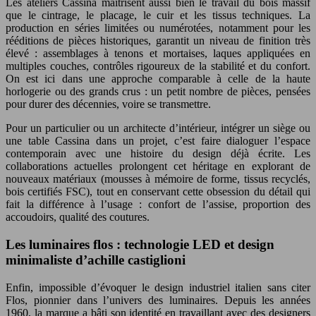
Les ateliers Cassina maîtrisent aussi bien le travail du bois massif
que le cintrage, le placage, le cuir et les tissus techniques. La
production en séries limitées ou numérotées, notamment pour les
rééditions de pièces historiques, garantit un niveau de finition très
élevé : assemblages à tenons et mortaises, laques appliquées en
multiples couches, contrôles rigoureux de la stabilité et du confort.
On est ici dans une approche comparable à celle de la haute
horlogerie ou des grands crus : un petit nombre de pièces, pensées
pour durer des décennies, voire se transmettre.
Pour un particulier ou un architecte d’intérieur, intégrer un siège ou
une table Cassina dans un projet, c’est faire dialoguer l’espace
contemporain avec une histoire du design déjà écrite. Les
collaborations actuelles prolongent cet héritage en explorant de
nouveaux matériaux (mousses à mémoire de forme, tissus recyclés,
bois certifiés FSC), tout en conservant cette obsession du détail qui
fait la différence à l’usage : confort de l’assise, proportion des
accoudoirs, qualité des coutures.
Les luminaires flos : technologie LED et design
minimaliste d’achille castiglioni
Enfin, impossible d’évoquer le design industriel italien sans citer
Flos, pionnier dans l’univers des luminaires. Depuis les années
1960, la marque a bâti son identité en travaillant avec des designers