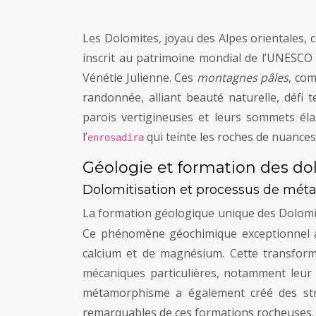
Les Dolomites, joyau des Alpes orientales, 
inscrit au patrimoine mondial de l’UNESCO d
Vénétie Julienne. Ces
montagnes pâles
, com
randonnée, alliant beauté naturelle, défi 
parois vertigineuses et leurs sommets él
l’
qui teinte les roches de nuances 
enrosadira
Géologie et formation des d
Dolomitisation et processus de mét
La formation géologique unique des Dolomi
Ce phénomène géochimique exceptionnel a 
calcium et de magnésium. Cette transforma
mécaniques particulières, notamment leur r
métamorphisme a également créé des struct
remarquables de ces formations rocheuses.