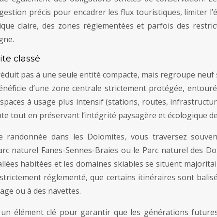
estion précis pour encadrer les flux touristiques, limiter l’
tique claire, des zones réglementées et parfois des restric
gne.
ite classé
duit pas à une seule entité compacte, mais regroupe neuf 
énéficie d’une zone centrale strictement protégée, entour
espaces à usage plus intensif (stations, routes, infrastructu
te tout en préservant l’intégrité paysagère et écologique d
 randonnée dans les Dolomites, vous traversez souvent
Parc naturel Fanes-Sennes-Braies ou le Parc naturel des D
 vallées habitées et les domaines skiables se situent major
 strictement réglementé, que certains itinéraires sont balis
éage ou à des navettes.
un élément clé pour garantir que les générations futures