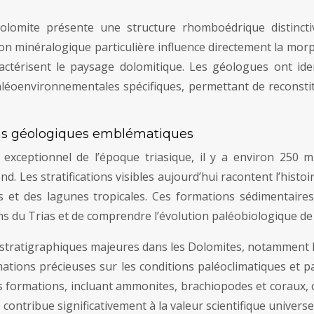
dolomite présente une structure rhomboédrique distincti
ion minéralogique particulière influence directement la mor
ractérisent le paysage dolomitique. Les géologues ont iden
éoenvironnementales spécifiques, permettant de reconstit
tions géologiques emblématiques
ceptionnel de l’époque triasique, il y a environ 250 mil
. Les stratifications visibles aujourd’hui racontent l’histo
ns et des lagunes tropicales. Ces formations sédimentair
ns du Trias et de comprendre l’évolution paléobiologique de 
stratigraphiques majeures dans les Dolomites, notamment la
mations précieuses sur les conditions paléoclimatiques et p
 formations, incluant ammonites, brachiopodes et coraux, c
 contribue significativement à la valeur scientifique universe