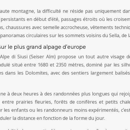
e montagne, la difficulté ne réside pas uniquement dans
és persistants en début d’été, passages étroits où les croi
s, chaussures avec semelle accrocheuse, vêtements techniq
x panoramas circulaires sur les sommets voisins du Sella, de 
 sur le plus grand alpage d’europe
’Alpe di Siusi (Seiser Alm) propose un tout autre visage d
dulé situé entre 1680 et 2350 mètres, dominé par les silhou
les dans les Dolomites, avec des sentiers largement balis
 d’une à deux heures à des randonnées plus longues qui re
 entre prairies fleuries, forêts de conifères et petits ch
r les enfants ou les randonneurs moins expérimentés, c’est
duler la distance en fonction de la forme du jour.