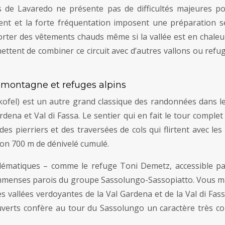
 de Lavaredo ne présente pas de difficultés majeures po
ent et la forte fréquentation imposent une préparation sé
orter des vêtements chauds même si la vallée est en chaleu
ttent de combiner ce circuit avec d’autres vallons ou refu
e montagne et refuges alpins
fel) est un autre grand classique des randonnées dans les
rdena et Val di Fassa. Le sentier qui en fait le tour comple
es pierriers et des traversées de cols qui flirtent avec le
ron 700 m de dénivelé cumulé.
blématiques – comme le refuge Toni Demetz, accessible par
 immenses parois du groupe Sassolungo-Sassopiatto. Vous mar
es vallées verdoyantes de la Val Gardena et de la Val di Fas
verts confère au tour du Sassolungo un caractère très com