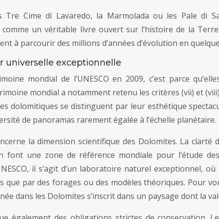
s Tre Cime di Lavaredo, la Marmolada ou les Pale di Sa
s comme un véritable livre ouvert sur l’histoire de la Terr
ent à parcourir des millions d’années d’évolution en quelque
r universelle exceptionnelle
rimoine mondial de l’UNESCO en 2009, c’est parce qu’ell
rimoine mondial a notamment retenu les critères (vii) et (viii
s dolomitiques se distinguent par leur esthétique spectacula
iversité de panoramas rarement égalée à l’échelle planétaire.
cerne la dimension scientifique des Dolomites. La clarté de
 en font une zone de référence mondiale pour l’étude de
’UNESCO, il s’agit d’un laboratoire naturel exceptionnel, o
bles que par des forages ou des modèles théoriques. Pour
nnée dans les Dolomites s’inscrit dans un paysage dont la va
ue également des obligations strictes de conservation. Les