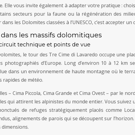
Elle vous invite également à adapter votre pratique : chois
tains secteurs pour la faune ou la régénération des milie
dans les Dolomites classées à l’UNESCO, c’est accepter un c
ans les massifs dolomitiques
 circuit technique et points de vue
omites, le tour des Tre Cime di Lavaredo occupe une place à
s photographiés d’Europe. Long d’environ 10 à 12 km selo
lue dans un environnement de haute montagne où le terrai
s rapides de météo.
illes – Cima Piccola, Cima Grande et Cima Ovest – par le nord
ales qui attirent les alpinistes du monde entier. Vous suivez
ponctués de refuges stratégiquement placés comme Locate
pendus, alignements de parois qui se découpent sur l’horizo
s dimensions.