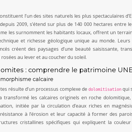
constituent l’un des sites naturels les plus spectaculaires 
epuis 2009, s’étend sur plus de 140 000 hectares entre le 
me les surnomment les habitants locaux, offrent un terrain
technique et richesse géologique unique au monde. Leurs f
ancés créent des paysages d’une beauté saisissante, tr
rosées au lever et au coucher du soleil.
olomites : comprendre le patrimoine U
amorphisme calcaire
tes résulte d’un processus complexe de
qui 
dolomitisation
transformé les calcaires originels en roche dolomitique
tion, initiée par la circulation d’eaux riches en magnés
ésistance à l’érosion et leur capacité à former des parois
ures cristallines spécifiques qui expliquent la couleur 